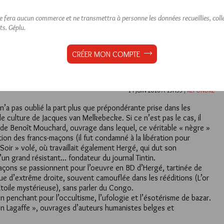
ne fera aucun commerce et ne transmettra à personne les données recueillies, collec
ts.
Géplu.
Lu 3199 fois
2 commentaires
CRÉER MON COMPTE
,
Hergé
,
Tinitin
14 JUIN 2018 À 15H53 /
RÉPONDRE
n’a pas oublié la part plus que prépondérante prise dans les
de culture de Jacques van Melkebecke. Si ce n’est pas le cas, il
e » de Benoît Mouchard, ouvrage dans lequel, ce véritable « nègre »
tion des francs-maçons (il fut condamné à la libération pour
 Soir » volé, où travaillait également Hergé, qui dut son
’un grand résistant… fondateur du journal Tintin.
açons se passionnent pour l’oeuvre en BD d’Hergé, tartinée de
que d’extrême droite, souvent camouflée dans les rééditions (L’or
Etoile mystérieuse), sans parler du Congo.
n penchant pour l’occultisme, l’ufologie et l’ésotérisme de bazar.
ston Lagaffe », ouvrages d’auteurs humanistes belges et