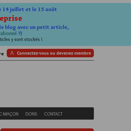
4 juillet et le 15 août
eprise
le blog avec un petit article,
n
abonné
?)
ticles y sont stockés !
Connectez-vous ou devenez membre
re
NC-MAÇON
DONS
CONTACT