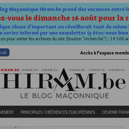
og Maçonnique Hiram.be prend des vacances entre le 1
z-vous le dimanche 16 août pour la r
quelque chose d'important on réveillerait tout de même 
n seriez informé par une newsletter (y êtes-vous bie
es pour visiter les archives du site (bouton "recherche") : 14 500 ar
book
Accès à l’espace memb
NEMENT
PRINCIPALES OBÉDIENCES EUROPÉENNES
DEVENIR FRA