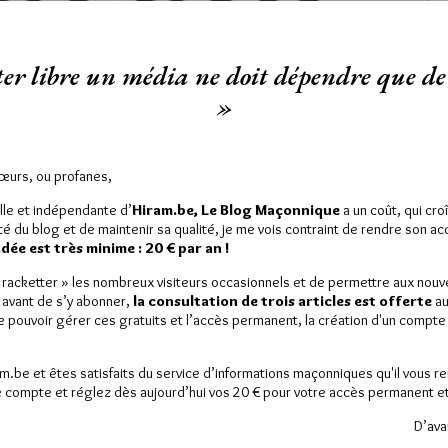
er libre un média ne doit dépendre que de 
»
Sœurs, ou profanes,
lle et indépendante d’
Hiram.be, Le Blog Maçonnique
a un coût, qui cro
ité du blog et de maintenir sa qualité, je me vois contraint de rendre son a
ée est très minime : 20 € par an !
est réservé aux abonnés.
« racketter » les nombreux visiteurs occasionnels et de permettre aux nou
 article, vous pouvez choisir de :
 avant de s’y abonner,
la consultation de trois articles est offerte
au
de pouvoir gérer ces gratuits et l’accès permanent, la création d'un compt
ou
LE DÉVERROUILLER
GRATUITEMENT*
am.be et êtes satisfaits du service d’informations maçonniques qu'il vous r
 compte et réglez dès aujourd’hui vos 20 € pour votre accès permanent et i
iller jusqu’à
3 articles
gratuitement.
D’ava