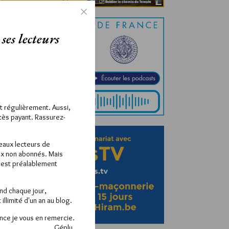
ses lecteurs
ît régulièrement. Aussi,
ccès payant. Rassurez-
veaux lecteurs de
x non abonnés. Mais
e est préalablement
end chaque jour,
llimité d'un an au blog.
nce je vous en remercie.
Géplu.