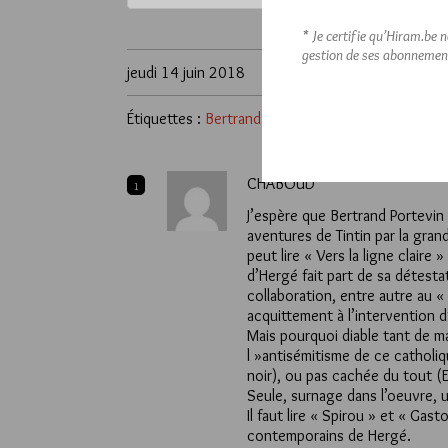
* Je certifie qu’Hiram.be 
gestion de ses abonnemen
jeudi 14 juin 2018
Étiquettes :
Bertrand Portevin
,
Capitaine Haddock
CHABOUD
1
J’espère que Bertrand Portevin 
aventures de Tintin par la gran
peut lire « Vers la ligne clair
d’Hergé fait part de sa détesta
collaboration, entre autre au «
acquittement à l’intervention d
Mais pourquoi diable tant de m
l »antisémitisme de ce catholi
noir), ou pas cachée du tout (
Seule, surnage dans l’oeuvre, u
Il faut lire « Spirou » et « Ga
contemporains de Hergé.