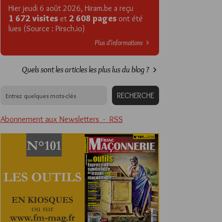
Hier jeudi 6 août 2026, Hiram.be a reçu
1 672 visites
2 608 pages
et
ont été
lues (Source : Pirsch.io)
Plus d’informations
Quels sont les articles les plus lus du blog ?
Abonnement aux Newsletters - RSS