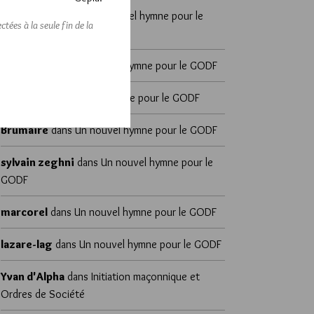
Yvan d'Alpha
dans
Un nouvel hymne pour le
tées à la seule fin de la
GODF
Brumaire
dans
Un nouvel hymne pour le GODF
Joab’s
dans
Un nouvel hymne pour le GODF
Brumaire
dans
Un nouvel hymne pour le GODF
sylvain zeghni
dans
Un nouvel hymne pour le
GODF
marcorel
dans
Un nouvel hymne pour le GODF
lazare-lag
dans
Un nouvel hymne pour le GODF
Yvan d'Alpha
dans
Initiation maçonnique et
Ordres de Société