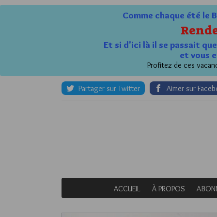
Comme chaque été le Bl
Rende
Et si d'ici là il se passait 
et vous e
Profitez de ces vacanc
Partager sur Twitter
Aimer sur Face
ACCUEIL
À PROPOS
ABON