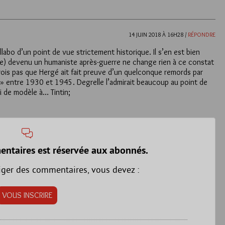
14 JUIN 2018 À 16H28 /
RÉPONDRE
labo d’un point de vue strictement historique. Il s’en est bien
être) devenu un humaniste après-guerre ne change rien à ce constat
crois pas que Hergé ait fait preuve d’un quelconque remords par
s » entre 1930 et 1945. Degrelle l’admirait beaucoup au point de
vi de modèle à… Tintin;
entaires est réservée aux abonnés.
iger des commentaires, vous devez :
VOUS INSCRIRE