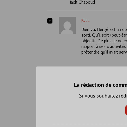
Jack Chaboud
JOËL
2
Bien vu. Hergé est un col
sorti. Qu’il soit (peut-
objectif. De plus, je ne 
rapport à ses « activité
prétendre qu’il avait ser
La rédaction de comm
Si vous souhaitez réd