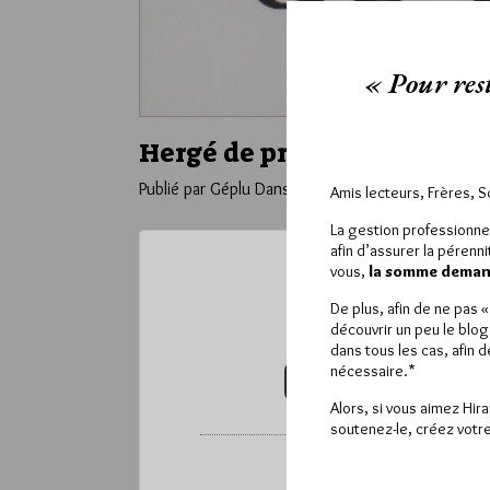
« Pour rest
Hergé de profil…
Publié par Géplu
Dans
Edition
Amis lecteurs, Frères, 
La gestion professionne
afin d’assurer la pérenn
vous,
la somme demand
Ce contenu 
De plus, afin de ne pas 
Pour accéder à cet
découvrir un peu le blog
dans tous les cas, afin 
nécessaire.*
VOUS ABONNER (20€ / AN)
Alors, si vous aimez Hir
soutenez-le, créez votre
*
Vous pouvez déverrou