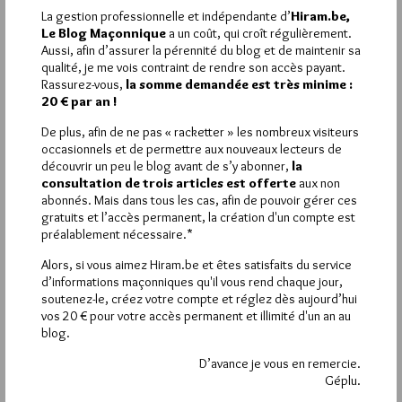
10 MARS 2010 À 22H31 /
RÉPONDRE
La gestion professionnelle et indépendante d’
Hiram.be,
Le Blog Maçonnique
a un coût, qui croît régulièrement.
Tout à fait d’accord avec ton avis sur Wirth cher Lihin. De
Aussi, afin d’assurer la pérennité du blog et de maintenir sa
même sur la Kabbale dont Dachez n’a apparament pas la
qualité, je me vois contraint de rendre son accès payant.
moindre idée. Mais voilà ce qui arrive quand un peu de succès
Rassurez-vous,
la somme demandée est très minime :
monte à la tête.
20 € par an !
1
De plus, afin de ne pas « racketter » les nombreux visiteurs
occasionnels et de permettre aux nouveaux lecteurs de
LIHIN
découvrir un peu le blog avant de s’y abonner,
la
10 MARS 2010 À 7H38 /
RÉPONDRE
consultation de trois articles est offerte
aux non
abonnés. Mais dans tous les cas, afin de pouvoir gérer ces
Roger Dachez met en évidence la défiguration, la sur-
gratuits et l’accès permanent, la création d'un compte est
simplification etc. des doctrines ésotériques, surtout dans
préalablement nécessaire.*
leurs formes hébraïques, dans les rituels franc-maçonniques.
Sa conclusion pourtant est une simple absurdité : attaquer les
Alors, si vous aimez Hiram.be et êtes satisfaits du service
Franc-Maçons, par exemple Oswald Wirth, qui ont tant fait
d’informations maçonniques qu'il vous rend chaque jour,
pour remédier pareils défauts et corriger pareilles erreurs.
soutenez-le, créez votre compte et réglez dès aujourd’hui
Probablement à cause de son parti pris théologique, Roger
vos 20 € pour votre accès permanent et illimité d'un an au
Dachez est en effet doublement décevant en cette matière.
blog.
Pour ceux qui arrivent vers la fin d’un long parcours franc-
D’avance je vous en remercie.
maçonnique pour se trouver devant par exemple de mots
Géplu.
hébreux mal translittérés jusqu’à ne plus être reconnaissables,