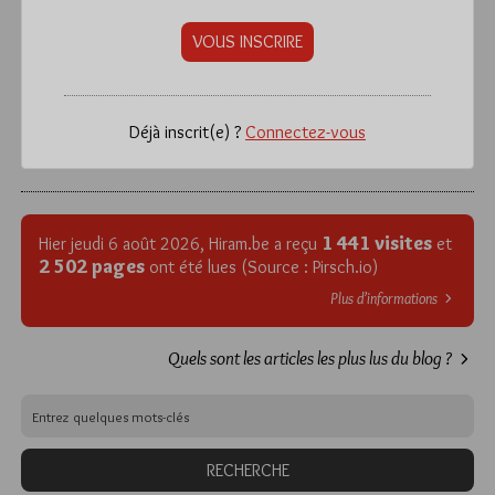
VOUS INSCRIRE
Déjà inscrit(e) ?
Connectez-vous
1 441 visites
Hier jeudi 6 août 2026, Hiram.be a reçu
et
2 502 pages
ont été lues (Source : Pirsch.io)
Plus d’informations
Quels sont les articles les plus lus du blog ?