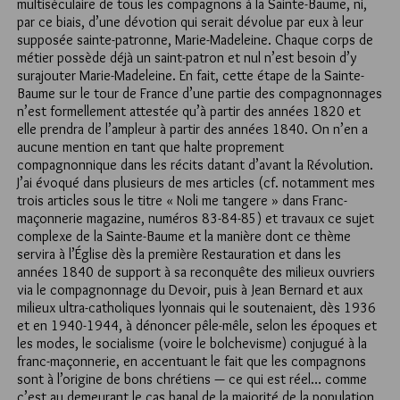
multiséculaire de tous les compagnons à la Sainte-Baume, ni,
par ce biais, d’une dévotion qui serait dévolue par eux à leur
supposée sainte-patronne, Marie-Madeleine. Chaque corps de
métier possède déjà un saint-patron et nul n’est besoin d’y
surajouter Marie-Madeleine. En fait, cette étape de la Sainte-
Baume sur le tour de France d’une partie des compagnonnages
n’est formellement attestée qu’à partir des années 1820 et
elle prendra de l’ampleur à partir des années 1840. On n’en a
aucune mention en tant que halte proprement
compagnonnique dans les récits datant d’avant la Révolution.
J’ai évoqué dans plusieurs de mes articles (cf. notamment mes
trois articles sous le titre « Noli me tangere » dans Franc-
maçonnerie magazine, numéros 83-84-85) et travaux ce sujet
complexe de la Sainte-Baume et la manière dont ce thème
servira à l’Église dès la première Restauration et dans les
années 1840 de support à sa reconquête des milieux ouvriers
via le compagnonnage du Devoir, puis à Jean Bernard et aux
milieux ultra-catholiques lyonnais qui le soutenaient, dès 1936
et en 1940-1944, à dénoncer pêle-mêle, selon les époques et
les modes, le socialisme (voire le bolchevisme) conjugué à la
franc-maçonnerie, en accentuant le fait que les compagnons
sont à l’origine de bons chrétiens — ce qui est réel… comme
c’est au demeurant le cas banal de la majorité de la population