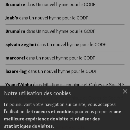
Brumaire
dans
Un nouvel hymne pour le GODF
Joab’s
dans
Un nouvel hymne pour le GODF
Brumaire
dans
Un nouvel hymne pour le GODF
sylvain zeghni
dans
Un nouvel hymne pour le GODF
marcorel
dans
Un nouvel hymne pour le GODF
lazare-lag
dans
Un nouvel hymne pour le GODF
Yvan d'Alpha
dans
Initiation maçonnique et Ordres de Société
Notre utilisation des cookies
DÉSAP RÊ 🤣
dans
Initiation maçonnique et Ordres de Société
En poursuivant votre navigation sur ce site, vous acceptez
l’utilisation de
traceurs et cookies
pour vous proposer
une
meilleure expérience de visite
et
réaliser des
Cookies
Politique de confidentialité
statistiques de visites
.
Consentement explicite