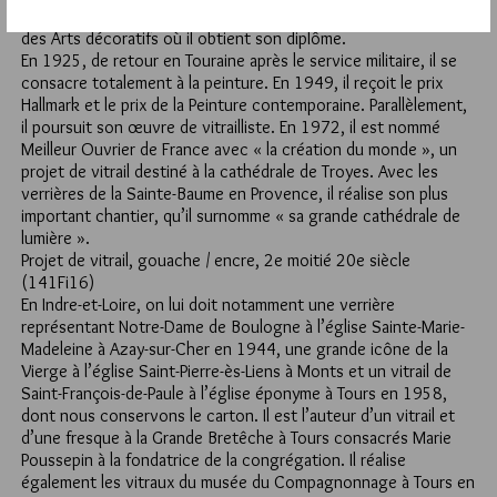
Beaux-Arts de Tours le concours d’entrée à l’École Nationale
des Arts décoratifs où il obtient son diplôme.
En 1925, de retour en Touraine après le service militaire, il se
consacre totalement à la peinture. En 1949, il reçoit le prix
Hallmark et le prix de la Peinture contemporaine. Parallèlement,
il poursuit son œuvre de vitrailliste. En 1972, il est nommé
Meilleur Ouvrier de France avec « la création du monde », un
projet de vitrail destiné à la cathédrale de Troyes. Avec les
verrières de la Sainte-Baume en Provence, il réalise son plus
important chantier, qu’il surnomme « sa grande cathédrale de
lumière ».
Projet de vitrail, gouache / encre, 2e moitié 20e siècle
(141Fi16)
En Indre-et-Loire, on lui doit notamment une verrière
représentant Notre-Dame de Boulogne à l’église Sainte-Marie-
Madeleine à Azay-sur-Cher en 1944, une grande icône de la
Vierge à l’église Saint-Pierre-ès-Liens à Monts et un vitrail de
Saint-François-de-Paule à l’église éponyme à Tours en 1958,
dont nous conservons le carton. Il est l’auteur d’un vitrail et
d’une fresque à la Grande Bretêche à Tours consacrés Marie
Poussepin à la fondatrice de la congrégation. Il réalise
également les vitraux du musée du Compagnonnage à Tours en