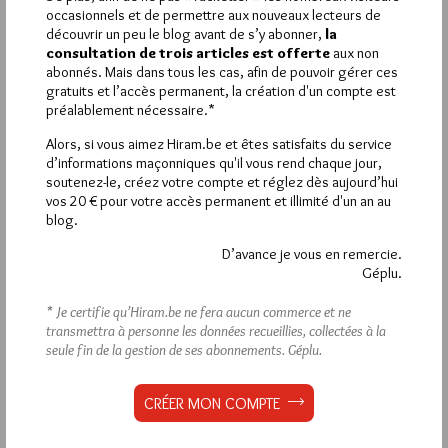
compagnons au travers leur dimension identitaire et le
occasionnels et de permettre aux nouveaux lecteurs de
communautarisme, de plus en plus exacerbé.
découvrir un peu le blog avant de s’y abonner,
la
En résumé, ce texte procède et participe activement non de la
consultation de trois articles est offerte
aux non
tradition elle-même, mais d’une fabrication de la tradition très
abonnés. Mais dans tous les cas, afin de pouvoir gérer ces
orientée… et, en l’occurrence, très antimaçonnique !
gratuits et l’accès permanent, la création d'un compte est
préalablement nécessaire.*
2
Alors, si vous aimez Hiram.be et êtes satisfaits du service
d’informations maçonniques qu'il vous rend chaque jour,
FLINT
soutenez-le, créez votre compte et réglez dès aujourd’hui
11 DÉCEMBRE 2022 À 7H34 /
RÉPONDRE
vos 20 € pour votre accès permanent et illimité d'un an au
Bonne initiative.
blog.
D’avance je vous en remercie.
1
Géplu.
YONNEL GHERNAOUTI
* Je certifie qu’Hiram.be ne fera aucun commerce et ne
11 DÉCEMBRE 2022 À 5H29 /
RÉPONDRE
transmettra à personne les données recueillies, collectées à la
En mémoire de Pierre Petit (1910-1985), « Tourangeau le
seule fin de la gestion de ses abonnements.
Géplu.
Disciple de la Lumière ».
Sa bio :
« Né à Tours en 1910, ce fils de menuisier rentre en
CRÉER MON COMPTE
apprentissage à 13 ans chez un maître verrier tourangeau.
Conjointement, à l’âge de 16 ans, il prépare à l’École des