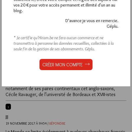
vos 20 € pour votre accès permanent et illimité d'un an au
HRMS
blog.
24 NOVEMBRE 2017 À 17H03 /
RÉPONDRE
D’avance je vous en remercie.
une référence de lecture, pour montrer la qualité du travail de
Géplu.
JAF BENIMELI:
« Diderot entre les jésuites et les franc-maçons » traduction de
* Je certifie qu’Hiram.be ne fera aucun commerce et ne
Françoise Dougnac dans Persée; / Recherches sur Diderot et
transmettra à personne les données recueillies, collectées à la
sur l’Encyclopédie. 1988;Vol 4:1 pp 60-80
seule fin de la gestion de ses abonnements.
Géplu.
2
CRÉER MON COMPTE
HRMS
19 NOVEMBRE 2017 À 11H28 /
RÉPONDRE
Etrange, vous ne citez pas une référence reconnue de tous et
notamment de ses paires continentaux cet anglo-saxons,
Cécile Ravauger, de l’université de Bordeaux et XVIII-istes
1
JJJ
19 NOVEMBRE 2017 À 9H54 /
RÉPONDRE
Le Monde se limite évidemment à quelques chercheurs français