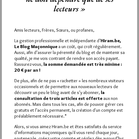
lecteurs »
9
EMMANUEL
19 NOVEMBRE 2017 À 23H52 /
RÉPONDRE
Amis lecteurs, Frères, Sœurs, ou profanes,
lis le livre dont j’ai donné les références (message 5)ce jour. Tu
auras ta réponse.
La gestion professionnelle et indépendante d’
Hiram.be,
Le Blog Maçonnique
a un coût, qui croît régulièrement.
Aussi, afin d’assurer la pérennité du blog et de maintenir sa
10
qualité, je me vois contraint de rendre son accès payant.
DÉSAP.
Rassurez-vous,
la somme demandée est très minime :
20 € par an !
20 NOVEMBRE 2017 À 9H41 /
RÉPONDRE
Ma question était un peu provocatrice 🙂
De plus, afin de ne pas « racketter » les nombreux visiteurs
j’ai la réponse cher Emmanuel, enfin la mienne bien entendu : le
occasionnels et de permettre aux nouveaux lecteurs de
point de vue cartésien et laïque français poussé à son
découvrir un peu le blog avant de s’y abonner,
la
paroxysme EST un dogme, ni plus ni moins, qui n’a
consultation de trois articles est offerte
aux non
rigoureusement rien à envier aux dogmes religieux, même
abonnés. Mais dans tous les cas, afin de pouvoir gérer ces
principe, même conséquence.
gratuits et l’accès permanent, la création d'un compte est
préalablement nécessaire.*
C’est bien sur les lignes de fuite qu’il faut marcher sur le pavé
mosaïque, et non dans les cases.
Alors, si vous aimez Hiram.be et êtes satisfaits du service
d’informations maçonniques qu'il vous rend chaque jour,
12
soutenez-le, créez votre compte et réglez dès aujourd’hui