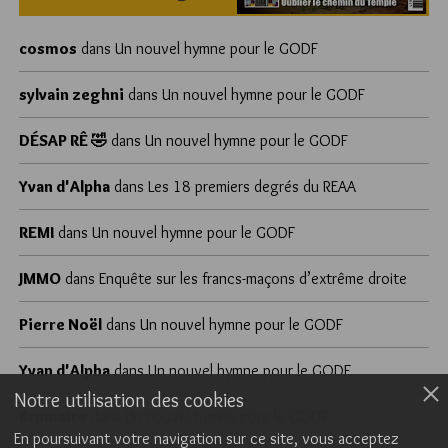
cosmos
dans
Un nouvel hymne pour le GODF
sylvain zeghni
dans
Un nouvel hymne pour le GODF
DÉSAP RÊ 🤣
dans
Un nouvel hymne pour le GODF
Yvan d'Alpha
dans
Les 18 premiers degrés du REAA
REMI
dans
Un nouvel hymne pour le GODF
JMMO
dans
Enquête sur les francs-maçons d’extrême droite
Pierre Noël
dans
Un nouvel hymne pour le GODF
Yvan d'Alpha
dans
Un nouvel hymne pour le GODF
Notre utilisation des cookies
Brumaire
dans
Un nouvel hymne pour le GODF
En poursuivant votre navigation sur ce site, vous acceptez