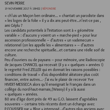
SEVIN PIERRE
19 NOVEMBRE 2017 À 18H02 /
RÉPONDRE
« ch’uis un Maçon ben ordinaire… » chantait un parodiste dans
« les loges de la folie » il y a dix ans peut-être…n’est-ce pas ,
ami Géplu ?
Les candidats potentiels à l’Initiation sont à « géométrie
variable » : d’aucuns y voient un « marche-pied » pour leur
ascension professionnelle – d’autres « un vademecum »
relationnel (on les appelle les « alimentaires » – d’autres
encore une recherche spirituelle…et certains une réelle soif de
culture.
Peu d’ouvriers ou de paysans – pour mémoire, une Radioscopie
de Jacques CHANCEL qui recevait (il y a « quelques » années !)
le regretté Fred ZELLER qui en donnait les raisons possibles :
conditions de travail = d’où disponibilité aléatoire plus coût
financier, entre autres…- J’ai eu le plaisir de recevoir Yve
HIVERT-MESSECA alors qu’il enseignait le Français dans un
collège du nord-haut-marnais,(Wassy) il y a là aussi
« quelques » années.
80 ans d’âge dont près de 49 au G.O. laissent d’agréables
souvenirs – certains très récents dont un échange avec
P.FOUSSIER par « Blog » interposé…d’autres plus anciens avec