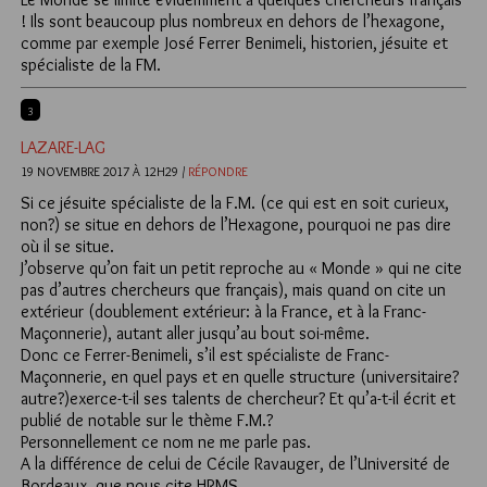
! Ils sont beaucoup plus nombreux en dehors de l’hexagone,
comme par exemple José Ferrer Benimeli, historien, jésuite et
spécialiste de la FM.
3
LAZARE-LAG
19 NOVEMBRE 2017 À 12H29 /
RÉPONDRE
Si ce jésuite spécialiste de la F.M. (ce qui est en soit curieux,
non?) se situe en dehors de l’Hexagone, pourquoi ne pas dire
où il se situe.
J’observe qu’on fait un petit reproche au « Monde » qui ne cite
pas d’autres chercheurs que français), mais quand on cite un
extérieur (doublement extérieur: à la France, et à la Franc-
Maçonnerie), autant aller jusqu’au bout soi-même.
Donc ce Ferrer-Benimeli, s’il est spécialiste de Franc-
Maçonnerie, en quel pays et en quelle structure (universitaire?
autre?)exerce-t-il ses talents de chercheur? Et qu’a-t-il écrit et
publié de notable sur le thème F.M.?
Personnellement ce nom ne me parle pas.
A la différence de celui de Cécile Ravauger, de l’Université de
Bordeaux, que nous cite HRMS.