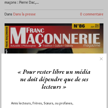
maçons : Pierre Dac,…
Dans
Dans la presse
0 commentaire
« Pour rester libre un média
ne doit dépendre que de ses
lecteurs »
Le numéro de mai-juin 2022 de Franc-
Amis lecteurs, Frères, Sœurs, ou profanes,