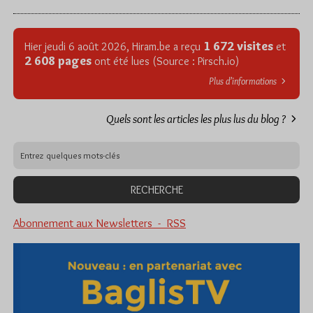
1 672 visites
Hier jeudi 6 août 2026, Hiram.be a reçu
et
2 608 pages
ont été lues (Source : Pirsch.io)
Plus d’informations
Quels sont les articles les plus lus du blog ?
Abonnement aux Newsletters - RSS