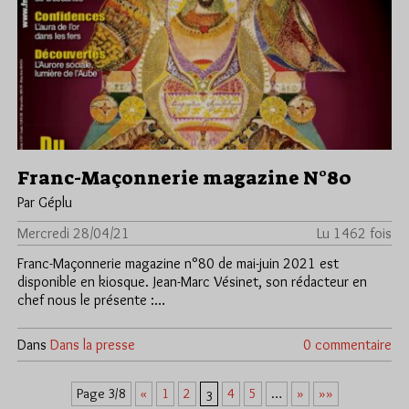
Franc-Maçonnerie magazine N°80
Par Géplu
Mercredi 28/04/21
Lu 1462 fois
Franc-Maçonnerie magazine n°80 de mai-juin 2021 est
disponible en kiosque. Jean-Marc Vésinet, son rédacteur en
chef nous le présente :…
Dans
Dans la presse
0 commentaire
«
1
2
4
5
»
»»
Page 3/8
…
3