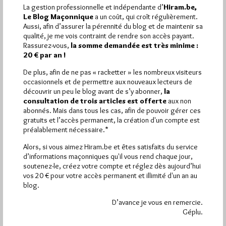
Maçonnerie magazine
La gestion professionnelle et indépendante d’
Hiram.be,
Le Blog Maçonnique
a un coût, qui croît régulièrement.
Par Géplu
Aussi, afin d’assurer la pérennité du blog et de maintenir sa
Jeudi 28/04/22
Lu 442 fois
qualité, je me vois contraint de rendre son accès payant.
Rassurez-vous,
la somme demandée est très minime :
Le numéro 86 de Mai-Juin 2022 de la revue Franc-Maçonnerie
20 € par an !
magazine est en kiosque. Son dossier est consacré à Garibaldi,
…
De plus, afin de ne pas « racketter » les nombreux visiteurs
occasionnels et de permettre aux nouveaux lecteurs de
découvrir un peu le blog avant de s’y abonner,
la
Dans
Dans la presse
0 commentaire
consultation de trois articles est offerte
aux non
abonnés. Mais dans tous les cas, afin de pouvoir gérer ces
gratuits et l’accès permanent, la création d'un compte est
préalablement nécessaire.*
Alors, si vous aimez Hiram.be et êtes satisfaits du service
d’informations maçonniques qu'il vous rend chaque jour,
soutenez-le, créez votre compte et réglez dès aujourd’hui
vos 20 € pour votre accès permanent et illimité d'un an au
blog.
D’avance je vous en remercie.
Géplu.