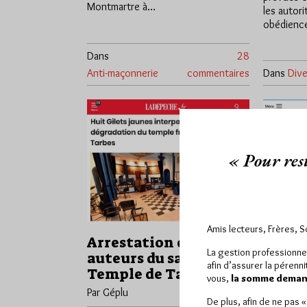
Montmartre à…
les autor
obédience
Dans
28
Anti-maçonnerie
commentaires
Dans
Dive
« Pour rest
Amis lecteurs, Frères, 
Arrestation des
La CGT
La gestion professionne
auteurs du saccage du
franc
afin d’assurer la pérenn
Temple de Tarbes
Tarbes
vous,
la somme demand
Par Géplu
Par Géplu
De plus, afin de ne pas 