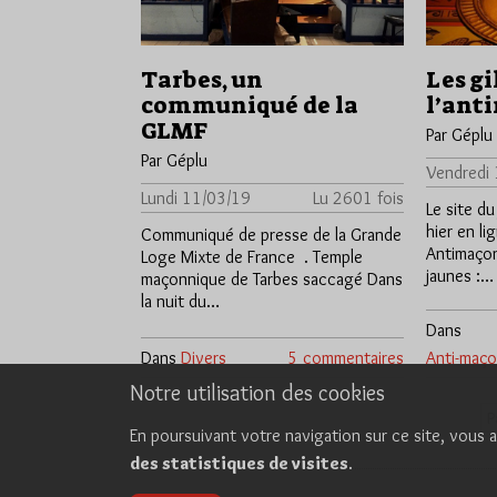
Tarbes, un
Les gi
communiqué de la
l’ant
GLMF
Par Géplu
Par Géplu
Vendredi 
Lundi 11/03/19
Lu 2601 fois
Le site du
hier en lig
Communiqué de presse de la Grande
Antimaçon
Loge Mixte de France . Temple
jaunes :…
maçonnique de Tarbes saccagé Dans
la nuit du…
Dans
Dans
Divers
5 commentaires
Anti-maço
Notre utilisation des cookies
P
En poursuivant votre navigation sur ce site, vous a
des statistiques de visites
.