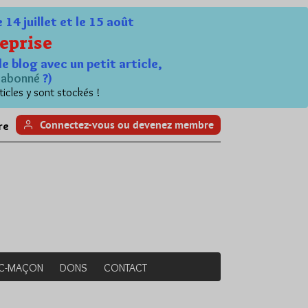
4 juillet et le 15 août
eprise
le blog avec un petit article,
n
abonné
?)
ticles y sont stockés !
Connectez-vous ou devenez membre
re
NC-MAÇON
DONS
CONTACT