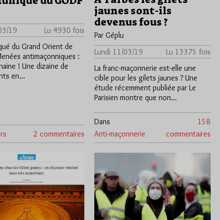
uniqué du GODF
jaunes sont-ils
devenus fous ?
03/19
Lu 4930 fois
Par Géplu
ué du Grand Orient de
Lundi 11/03/19
Lu 13375 fois
Menées antimaçonniques :
 haine ! Une dizaine de
La franc-maçonnerie est-elle une
ants en…
cible pour les gilets jaunes ? Une
étude récemment publiée par Le
Parisien montre que non…
Dans
158
rs
2 commentaires
Anti-maçonnerie
commentaires