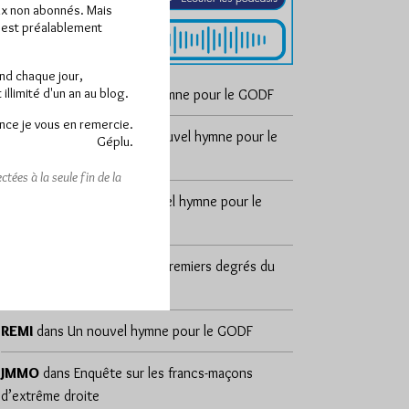
x non abonnés. Mais
e est préalablement
end chaque jour,
llimité d'un an au blog.
cosmos
dans
Un nouvel hymne pour le GODF
nce je vous en remercie.
sylvain zeghni
dans
Un nouvel hymne pour le
Géplu.
GODF
tées à la seule fin de la
DÉSAP RÊ 🤣
dans
Un nouvel hymne pour le
GODF
Yvan d'Alpha
dans
Les 18 premiers degrés du
REAA
REMI
dans
Un nouvel hymne pour le GODF
JMMO
dans
Enquête sur les francs-maçons
d’extrême droite