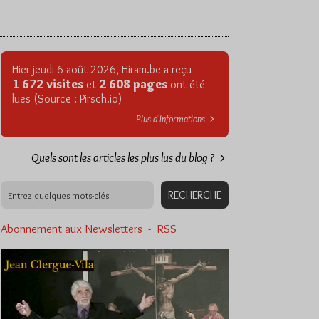
Hier jeudi 6 août 2026, Hiram.be a reçu
1 672 visites
2 608 pages
et
ont été
lues (Source : Pirsch.io)
Plus d’informations
Quels sont les articles les plus lus du blog ?
Abonnement aux Newsletters - RSS