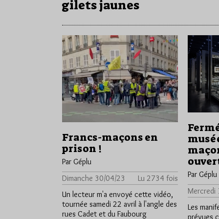
gilets jaunes
Fermé
Francs-maçons en
musée
prison !
maçon
ouver
Par Géplu
Par Géplu
Dimanche 30/04/23
Lu 2734 fois
Mercredi
Un lecteur m'a envoyé cette vidéo,
tournée samedi 22 avril à l'angle des
Les manife
rues Cadet et du Faubourg
prévues c