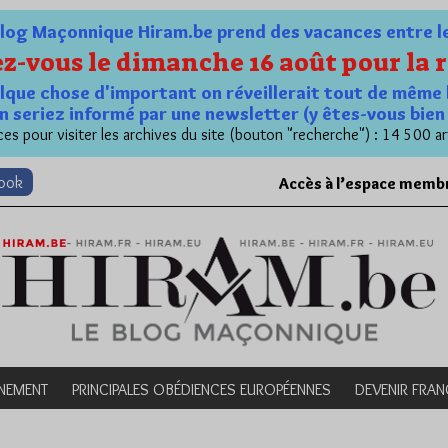
og Maçonnique Hiram.be prend des vacances entre le 1
z-vous le dimanche 16 août pour la r
quelque chose d'important on réveillerait tout de même 
n seriez informé par une newsletter (y êtes-vous bie
es pour visiter les archives du site (bouton "recherche") : 14 500 ar
book
Accès à l’espace memb
NEMENT
PRINCIPALES OBÉDIENCES EUROPÉENNES
DEVENIR FRA