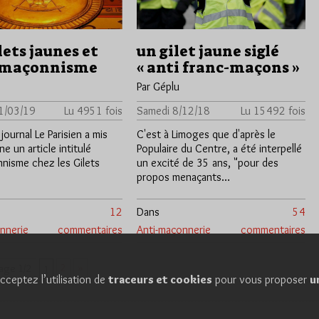
lets jaunes et
un gilet jaune siglé
imaçonnisme
« anti franc-maçons »
Par Géplu
1/03/19
Lu 4951 fois
Samedi 8/12/18
Lu 15492 fois
 journal Le Parisien a mis
C'est à Limoges que d'après le
ne un article intitulé
Populaire du Centre, a été interpellé
nisme chez les Gilets
un excité de 35 ans, "pour des
propos menaçants…
12
Dans
54
nnerie
commentaires
Anti-maçonnerie
commentaires
2
»
age 1/2
1
cceptez l’utilisation de
traceurs et cookies
pour vous proposer
u