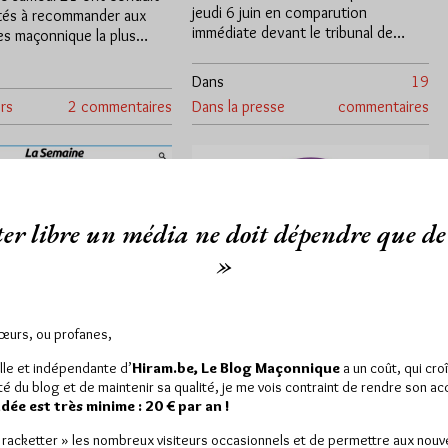
jeudi 6 juin en comparution
ités à recommander aux
immédiate devant le tribunal de…
s maçonnique la plus…
Dans
19
rs
2 commentaires
Dans la presse
commentaires
er libre un média ne doit dépendre que de 
»
Sœurs, ou profanes,
Tarbes, un
 solidaire des
lle et indépendante d’
Hiram.be, Le Blog Maçonnique
a un coût, qui cro
Communiqué de la
s-maçons de
ité du blog et de maintenir sa qualité, je me vois contraint de rendre son a
Charte d’Ethique des
 !
ée est très minime : 20 € par an !
Rites Egyptiens
« racketter » les nombreux visiteurs occasionnels et de permettre aux nou