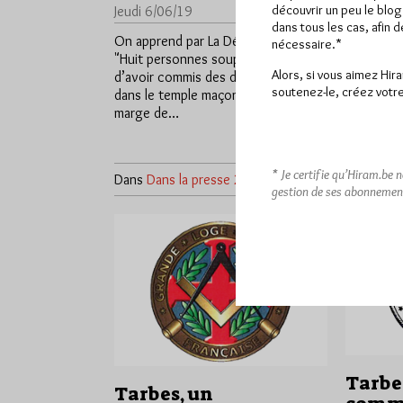
découvrir un peu le blog
Jeudi 6/06/19
Lu 3222 fois
Vendredi
dans tous les cas, afin 
On apprend par La Dépêche que
Inattendu
nécessaire.*
"Huit personnes soupçonnées
Départeme
Alors, si vous aimez Hir
d’avoir commis des dégradations
Pyrénées 
soutenez-le, créez votre
dans le temple maçonnique, en
Pyrénées. 
marge de…
réclaman
Dans
* Je certifie qu’Hiram.be 
Dans
Dans la presse
2 commentaires
Dans la p
gestion de ses abonnemen
Tarbes
Tarbes, un