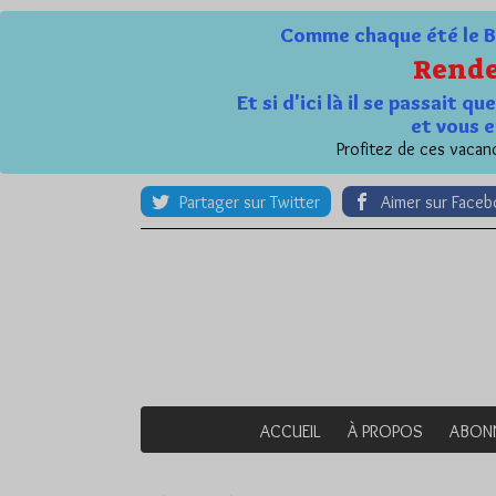
Comme chaque été le Bl
Rende
Et si d'ici là il se passait 
et vous e
Profitez de ces vacanc
Partager sur Twitter
Aimer sur Face
ACCUEIL
À PROPOS
ABON