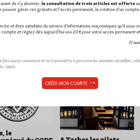
Par Géplu
 avant de s’y abonner,
la consultation de trois articles est offerte
au
 15/03/19
Lu 3855 fois
de pouvoir gérer ces gratuits et l’accès permanent, la création d'un compt
Mardi 12/03/19
Lu 1624 fois
 communiqué de l’Union
ntale CGT des Hautes-
Communiqué de la Charte d'éthique
am.be et êtes satisfaits du service d’informations maçonniques qu'il vous r
relayé par La Semaine des
et de bonne conduite des rites
 compte et réglez dès aujourd’hui vos 20 € pour votre accès permanent et i
(...) Quelques individus se
maçonniques égyptiens . 12 Mars
t du…
2019 E:. V:. Les…
D’ava
13
ne fera aucun commerce et ne transmettra à personne les données recueillies, collec
resse
commentaires
Dans
Divers
3 commentaires
ts.
Géplu.
CRÉER MON COMPTE
, le
A Tarbes les gilets