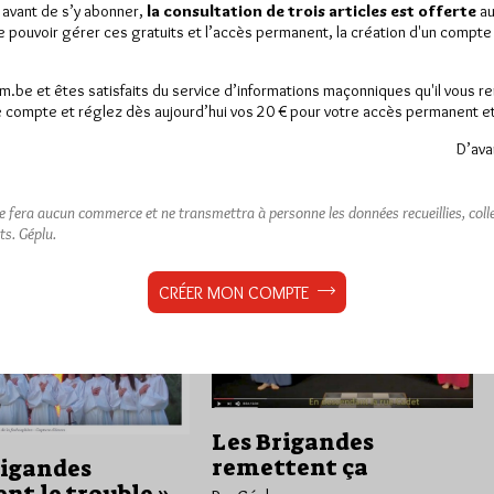
 21/03/18
Lu 16911 fois
 avant de s’y abonner,
la consultation de trois articles est offerte
au
Selon Le Parisien, il semblerait que
de pouvoir gérer ces gratuits et l’accès permanent, la création d'un compt
nos "copines" du groupe Les
reportage présentant dans
Brigandes et leur gourou Joël
n "66 minutes" sur M6 ce
Labruyère, appelés dans l'article…
18 (à partir de 30:45) le
am.be et êtes satisfaits du service d’informations maçonniques qu'il vous r
tra catho-facho Les…
 compte et réglez dès aujourd’hui vos 20 € pour votre accès permanent et i
D’ava
22
Dans
Anti-maçonnerie
,
7
nnerie
commentaires
Dans la presse
commentaires
ne fera aucun commerce et ne transmettra à personne les données recueillies, collec
ts.
Géplu.
CRÉER MON COMPTE
Les Brigandes
remettent ça
rigandes