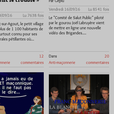
nt le trouble »
Par Géplu
Vendredi 16/09/16
Lu 8541 fois
4/09/16
Lu 7638 fois
Le "Comité de Salut Public" piloté
par le gourou Joël Labruyère vient
-sur-Agout, le petit village
de mettre en ligne une nouvelle
plus de 1 100 habitants de
vidéo des Brigandes.…
 surtout connu pour ses
rales pétillantes où…
12
Dans
20
nnerie
commentaires
Anti-maçonnerie
commentaires