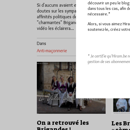
Mercredi
découvrir un peu le blog
Si d'aucuns avaient encore quelques
dans tous les cas, afin 
doutes sur les sympathies et
Après le 
nécessaire.*
affinités politiques des
l'émissio
"charmantes" Brigandes, cette
dimanche 
Alors, si vous aimez Hir
vidéo les éclairera... :(…
groupe ul
soutenez-le, créez votre
Dans
40
Dans
Anti-maçonnerie
commentaires
Anti-maço
* Je certifie qu’Hiram.be 
gestion de ses abonnemen
On a retrouvé les
Les B
Brigandes !