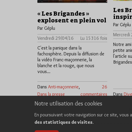
Les B
« Les Brigandes »
inspir
explosent en plein vol
Par Géplu
Par Géplu
Mercredi 
Vendredi 29/04/16
Lu 15316 fois
Notre ami
C'est la panique dans la
petite ani
fachosphère. Depuis la diffusion de
l'article 
la vidéo Franc-maçonnerie, la
Brigandes
blanche et la rouge, que nous
vous…
Dans
Anti-maçonnerie
,
26
Dans la presse
commentaires
Dans
Dive
Notre utilisation des cookies
P
En poursuivant votre navigation sur ce site, vous a
des statistiques de visites
.