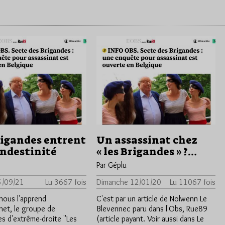
rigandes entrent
Un assassinat chez
andestinité
« les Brigandes » ?…
Par Géplu
5/09/21
Lu 3667 fois
Dimanche 12/01/20
Lu 11067 fois
 nous l'apprend
C'est par un article de Nolwenn Le
net, le groupe de
Blevennec paru dans l'Obs, Rue89
s d'extrême-droite "Les
(article payant. Voir aussi dans Le