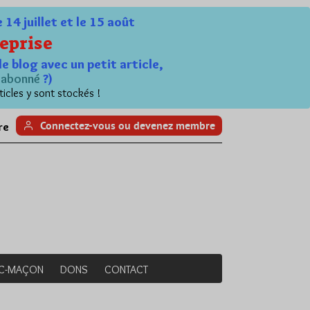
4 juillet et le 15 août
eprise
le blog avec un petit article,
n
abonné
?)
ticles y sont stockés !
Connectez-vous ou devenez membre
re
NC-MAÇON
DONS
CONTACT