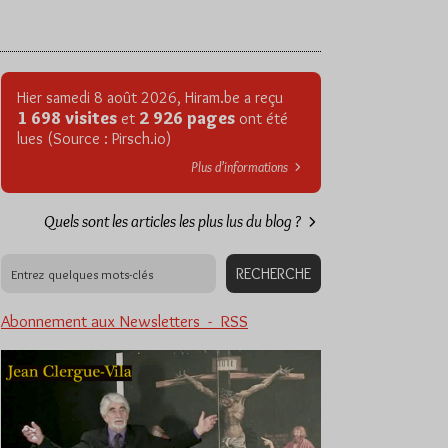
Hier samedi 8 août 2026, Hiram.be a reçu
1 698 visites
2 926 pages
et
ont été
lues (Source : Pirsch.io)
Plus d’informations
Quels sont les articles les plus lus du blog ?
Abonnement aux Newsletters - RSS