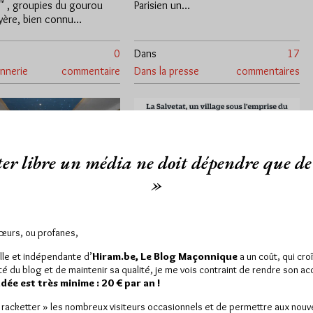
" , groupies du gourou
Parisien un…
uyère, bien connu…
0
Dans
17
nnerie
commentaire
Dans la presse
commentaires
er libre un média ne doit dépendre que de 
»
Sœurs, ou profanes,
Rien ne va plus chez
usses loges
lle et indépendante d’
Hiram.be, Le Blog Maçonnique
a un coût, qui cro
les Brigandes
niques des
ité du blog et de maintenir sa qualité, je me vois contraint de rendre son a
ndes
Par Géplu
ée est très minime : 20 € par an !
Jeudi 4/01/18
Lu 6111 fois
« racketter » les nombreux visiteurs occasionnels et de permettre aux nou