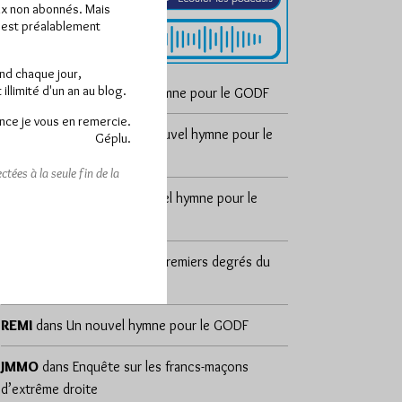
x non abonnés. Mais
e est préalablement
end chaque jour,
llimité d'un an au blog.
cosmos
dans
Un nouvel hymne pour le GODF
nce je vous en remercie.
sylvain zeghni
dans
Un nouvel hymne pour le
Géplu.
GODF
tées à la seule fin de la
DÉSAP RÊ 🤣
dans
Un nouvel hymne pour le
GODF
Yvan d'Alpha
dans
Les 18 premiers degrés du
REAA
REMI
dans
Un nouvel hymne pour le GODF
JMMO
dans
Enquête sur les francs-maçons
d’extrême droite