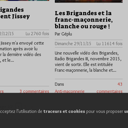
rigandes
Les Brigandes et la
ent Jissey
franc-maçonnerie,
blanche ou rouge !
2/12/15
Lu 2760 fois
Par Géplu
 Jissey m'a envoyé cette
Dimanche 29/11/15
Lu 11614 fois
mation après avoir lu
Une nouvelle vidéo des Brigandes,
sur la dernière vidéo des
Radio Brigandes III, novembre 2015,
, et le…
vient de sortir. Elle est intitulée
Franc-maçonnerie, la blanche et…
Dans
43
rs
3 commentaires
Anti-maçonnerie
commentaires
2
»
age 1/2
1
cceptez l’utilisation de
traceurs et cookies
pour vous proposer
u