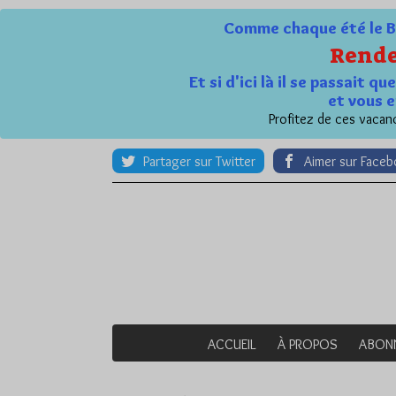
Comme chaque été le Bl
Rende
Et si d'ici là il se passait 
et vous e
Profitez de ces vacanc
Partager sur Twitter
Aimer sur Face
ACCUEIL
À PROPOS
ABON