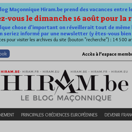
og Maçonnique Hiram.be prend des vacances entre le 1
z-vous le dimanche 16 août pour la r
quelque chose d'important on réveillerait tout de même 
n seriez informé par une newsletter (y êtes-vous bie
es pour visiter les archives du site (bouton "recherche") : 14 500 ar
book
Accès à l’espace memb
NEMENT
PRINCIPALES OBÉDIENCES EUROPÉENNES
DEVENIR FRA