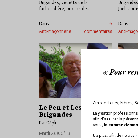
Brigandes, vedette de la
Brigandes
fachosphère, proche de…
Joël Labr
Dans
6
Dans
Anti-maçonnerie
commentaires
Anti-maço
« Pour rest
Amis lecteurs, Frères, 
Le Pen et Les
Les fa
La gestion professionne
Brigandes
maçon
afin d’assurer la pérenn
Briga
Par Géplu
vous,
la somme demand
Par Géplu
Mardi 26/06/18
Lu 8764 fois
De plus, afin de ne pas 