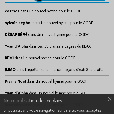
cosmos
dans
Un nouvel hymne pour le GODF
sylvain zeghni
dans
Un nouvel hymne pour le GODF
DÉSAP RÊ 🤣
dans
Un nouvel hymne pour le GODF
Yvan d'Alpha
dans
Les 18 premiers degrés du REAA
REMI
dans
Un nouvel hymne pour le GODF
JMMO
dans
Enquête sur les francs-maçons d’extrême droite
Pierre Noël
dans
Un nouvel hymne pour le GODF
Yvan d'Alpha
dans
Un nouvel hymne pour le GODF
Notre utilisation des cookies
Brumaire
dans
Un nouvel hymne pour le GODF
En poursuivant votre navigation sur ce site, vous acceptez