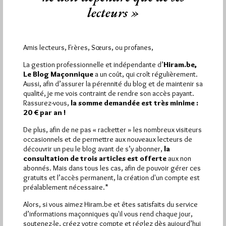
lecteurs »
Amis lecteurs, Frères, Sœurs, ou profanes,
Abonnement aux Newsletters - RSS
La gestion professionnelle et indépendante d’
Hiram.be,
Le Blog Maçonnique
a un coût, qui croît régulièrement.
Aussi, afin d’assurer la pérennité du blog et de maintenir sa
qualité, je me vois contraint de rendre son accès payant.
Rassurez-vous,
la somme demandée est très minime :
20 € par an !
De plus, afin de ne pas « racketter » les nombreux visiteurs
occasionnels et de permettre aux nouveaux lecteurs de
découvrir un peu le blog avant de s’y abonner,
la
consultation de trois articles est offerte
aux non
abonnés. Mais dans tous les cas, afin de pouvoir gérer ces
gratuits et l’accès permanent, la création d'un compte est
préalablement nécessaire.*
Alors, si vous aimez Hiram.be et êtes satisfaits du service
d’informations maçonniques qu'il vous rend chaque jour,
soutenez-le, créez votre compte et réglez dès aujourd’hui