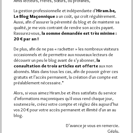
Amis lecteurs, Frères, Sœurs, ou profanes,
La gestion professionnelle et indépendante d’
Hiram.be,
Le Blog Maçonnique
a un coût, qui croît régulièrement.
Aussi, afin d’assurer la pérennité du blog et de maintenir sa
qualité, je me vois contraint de rendre son accès payant.
Rassurez-vous,
la somme demandée est très minime :
20 € par an !
De plus, afin de ne pas « racketter » les nombreux visiteurs
occasionnels et de permettre aux nouveaux lecteurs de
découvrir un peu le blog avant de s’y abonner,
la
consultation de trois articles est offerte
aux non
abonnés. Mais dans tous les cas, afin de pouvoir gérer ces
gratuits et l’accès permanent, la création d'un compte est
Loge Evolution
préalablement nécessaire.*
Par Jiri Pragman
Alors, si vous aimez Hiram.be et êtes satisfaits du service
Jeudi 14/01/10
Lu 307 fois
d’informations maçonniques qu'il vous rend chaque jour,
soutenez-le, créez votre compte et réglez dès aujourd’hui
Une introduction en Flash accueille le visiteur sur le site web
vos 20 € pour votre accès permanent et illimité d'un an au
de la Loge Evolution (www.loge-evolution.ch). Cette Loge
blog.
suisse masculine…
D’avance je vous en remercie.
Géplu.