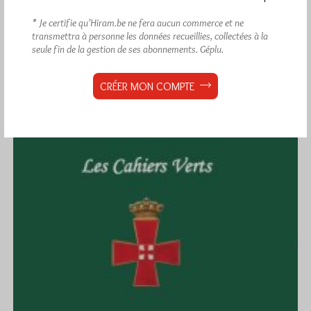
Dans
Loges
2 commentaires
* Je certifie qu’Hiram.be ne fera aucun commerce et ne
transmettra à personne les données recueillies, collectées à la
seule fin de la gestion de ses abonnements.
Géplu.
CRÉER MON COMPTE