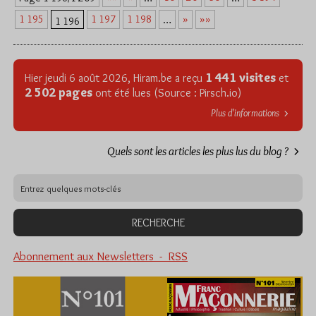
1 195
1 197
1 198
»
»»
…
1 196
1 441 visites
Hier jeudi 6 août 2026, Hiram.be a reçu
et
2 502 pages
ont été lues (Source : Pirsch.io)
Plus d’informations
Quels sont les articles les plus lus du blog ?
Abonnement aux Newsletters - RSS