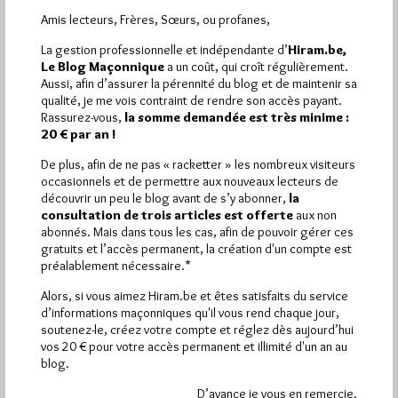
Amis lecteurs, Frères, Sœurs, ou profanes,
Dans
Divers
1 commentaire
La gestion professionnelle et indépendante d’
Hiram.be,
Le Blog Maçonnique
a un coût, qui croît régulièrement.
Initiation maçonnique parodique
Aussi, afin d’assurer la pérennité du blog et de maintenir sa
Par Jiri Pragman
qualité, je me vois contraint de rendre son accès payant.
Rassurez-vous,
la somme demandée est très minime :
Dimanche 14/03/10
Lu 612 fois
20 € par an !
Repérée par le blog Masonic Travels, cette vidéo (2 minutes
De plus, afin de ne pas « racketter » les nombreux visiteurs
48) a été publiée sur YouTube. Ce sketch du show…
occasionnels et de permettre aux nouveaux lecteurs de
découvrir un peu le blog avant de s’y abonner,
la
consultation de trois articles est offerte
aux non
Dans
Divers
10 commentaires
abonnés. Mais dans tous les cas, afin de pouvoir gérer ces
gratuits et l’accès permanent, la création d'un compte est
Francs-Maçons du Père-Lachaise : 8e
préalablement nécessaire.*
épisode des promenades
Alors, si vous aimez Hiram.be et êtes satisfaits du service
Par Jiri Pragman
d’informations maçonniques qu'il vous rend chaque jour,
soutenez-le, créez votre compte et réglez dès aujourd’hui
Dimanche 14/03/10
Lu 84 fois
vos 20 € pour votre accès permanent et illimité d'un an au
blog.
La 8e promenade sur les pas des Francs-Maçons du Père-
Lachaise aura lieu les samedi 20 et dimanche 21 mars 2010…
D’avance je vous en remercie.