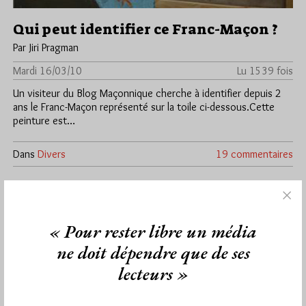
Qui peut identifier ce Franc-Maçon ?
Par Jiri Pragman
Mardi 16/03/10
Lu 1539 fois
Un visiteur du Blog Maçonnique cherche à identifier depuis 2
ans le Franc-Maçon représenté sur la toile ci-dessous.Cette
peinture est…
Dans
Divers
19 commentaires
De l’influence de la kabbale sur le
développement du grade de Maître
maçon dans la franc-maçonnerie
« Pour rester libre un média
Par Jiri Pragman
ne doit dépendre que de ses
Mardi 16/03/10
Lu 297 fois
lecteurs »
Le mardi 16 mars 2010 à 18h, lors de la 3e conférence du
séminaire du Groupe de Recherche et d'Etude…