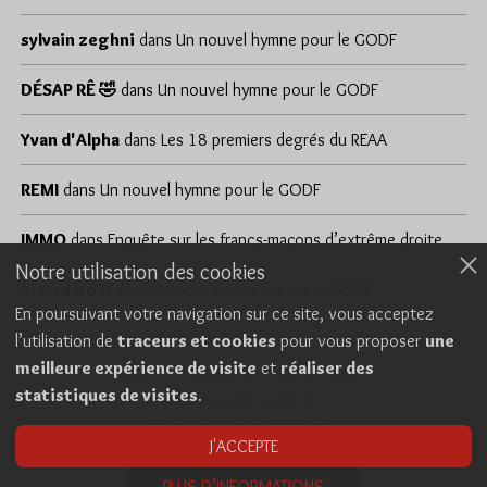
sylvain zeghni
dans
Un nouvel hymne pour le GODF
DÉSAP RÊ 🤣
dans
Un nouvel hymne pour le GODF
Yvan d'Alpha
dans
Les 18 premiers degrés du REAA
REMI
dans
Un nouvel hymne pour le GODF
JMMO
dans
Enquête sur les francs-maçons d’extrême droite
Notre utilisation des cookies
Pierre Noël
dans
Un nouvel hymne pour le GODF
En poursuivant votre navigation sur ce site, vous acceptez
l’utilisation de
traceurs et cookies
pour vous proposer
une
meilleure expérience de visite
et
réaliser des
Cookies
Politique de confidentialité
statistiques de visites
.
Consentement explicite
Conditions générales d’utilisation
J'ACCEPTE
À PROPOS DES NEWSLETTERS
PLUS D’INFORMATIONS