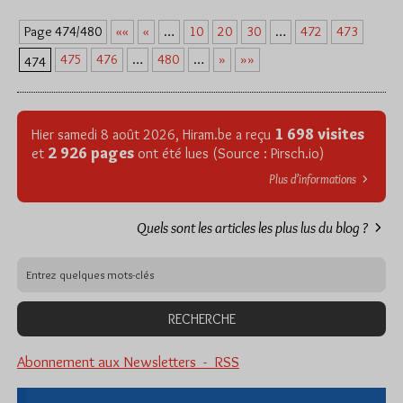
««
«
10
20
30
472
473
Page 474/480
…
…
475
476
480
»
»»
…
…
474
1 698 visites
Hier samedi 8 août 2026, Hiram.be a reçu
2 926 pages
et
ont été lues (Source : Pirsch.io)
Plus d’informations
Quels sont les articles les plus lus du blog ?
Abonnement aux Newsletters - RSS