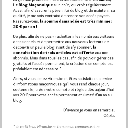
de sacré
Le Blog Maçonnique
a un coût, qui croît régulièrement.
Par Jiri Pragman
Aussi, afin d’assurer la pérennité du blog et de maintenir sa
qualité, je me vois contraint de rendre son accès payant.
Mercredi 3/02/10
Lu 106 fois
Rassurez-vous,
la somme demandée est très minime :
20 € par an !
Les Belges et les Nordistes qui voudront bien passer la
frontière pourront se rendre à Mouscron pour participer à un…
De plus, afin de ne pas « racketter » les nombreux visiteurs
occasionnels et de permettre aux nouveaux lecteurs de
Dans
Divers
4 commentaires
découvrir un peu le blog avant de s’y abonner,
la
consultation de trois articles est offerte
aux non
abonnés. Mais dans tous les cas, afin de pouvoir gérer ces
Richard Wagner, un autre faux Franc-
gratuits et l’accès permanent, la création d'un compte est
Maçon célèbre?
préalablement nécessaire.*
Par Jiri Pragman
Alors, si vous aimez Hiram.be et êtes satisfaits du service
d’informations maçonniques qu'il vous rend chaque jour,
Lundi 1/02/10
Lu 1984 fois
soutenez-le, créez votre compte et réglez dès aujourd’hui
Dans un article Parsifal vu par le baryton Richard Rittelmann
vos 20 € pour votre accès permanent et illimité d'un an au
paru sur Forumopera.com, le magazine de l'opéra et du
blog.
monde…
D’avance je vous en remercie.
Géplu.
Dans
Divers
3 commentaires
* Je certifie qu’Hiram.be ne fera aucun commerce et ne