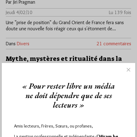
Par Jiri Pragman
Jeudi 4/02/10
Lu 139 fois
Une "prise de position" du Grand Orient de France fera sans
doute une nouvelle fois réagir ceux qui s'étonnent de…
Dans
Divers
21 commentaires
Mythe, mystères et ritualité dans la
franc-maçonnerie
Par Jiri Pragman
« Pour rester libre un média
Mercredi 3/02/10
Lu 78 fois
ne doit dépendre que de ses
Baudouin Decharneux présentera le mardi 9 février 2010 à 18h
à l'Université Libre de Bruxelles (ULB) une conférence sur le…
lecteurs »
Dans
Divers
2 commentaires
Amis lecteurs, Frères, Sœurs, ou profanes,
Un croyant, un mécréant et une part
La gestion professionnelle et indépendante d’
Hiram.be,