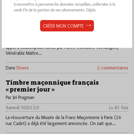
transmettra à personne les données recueillies, collectées à la
Le libre examen au coeur d’une
seule fin de la gestion de ses abonnements.
Géplu.
création « maçonnique »
Par Jiri Pragman
CRÉER MON COMPTE
Lundi 1/02/10
Lu 96 fois
L'Université Libre de Bruxelles a été fondée en 1834 après un
appel à souscription lancé par Pierre-Théodore Verhaegen,
Vénérable Maître…
Dans
Divers
2 commentaires
Timbre maçonnique français
« premier jour »
Par Jiri Pragman
Samedi 30/01/10
Lu 85 fois
La réouverture du Musée de la Franc-Maçonnerie à Paris (16
rue Cadet) a déjà été largement annoncée. On sait que…