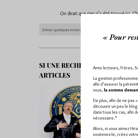
On dirait que rien n’a été trouvé ici. 
« Pour rest
SI UNE RECHERCHE NE VOUS F
Amis lecteurs, Frères, 
ARTICLES
La gestion professionne
afin d’assurer la pérenn
vous,
la somme demand
De plus, afin de ne pas 
découvrir un peu le blog
dans tous les cas, afin 
nécessaire.*
Alors, si vous aimez Hir
soutenez-le, créez votre