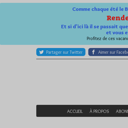
Comme chaque été le Bl
Rende
Et si d'ici là il se passait 
et vous e
Profitez de ces vacanc
Partager sur Twitter
Aimer sur Face
ACCUEIL
À PROPOS
ABON