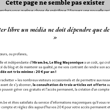
Cette page ne semble pas exister
Cherchez-vous quelque chose de spécifique ? Essayez une nouvelle rec
er libre un média ne doit dépendre que de 
»
OURNIT PAS LES BONNES INFORMATIONS, 
Sœurs, ou profanes,
lle et indépendante d’
Hiram.be, Le Blog Maçonnique
a un coût, qui cro
ité du blog et de maintenir sa qualité, je me vois contraint de rendre son a
ée est très minime : 20 € par an !
« racketter » les nombreux visiteurs occasionnels et de permettre aux nou
 avant de s’y abonner,
la consultation de trois articles est offerte
au
de pouvoir gérer ces gratuits et l’accès permanent, la création d'un compt
am.be et êtes satisfaits du service d’informations maçonniques qu'il vous r
 compte et réglez dès aujourd’hui vos 20 € pour votre accès permanent et i