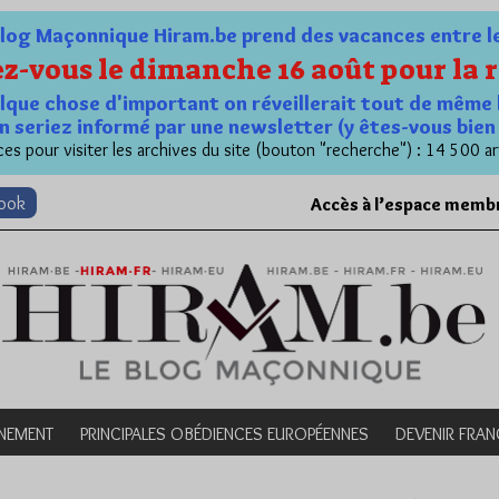
og Maçonnique Hiram.be prend des vacances entre le 1
z-vous le dimanche 16 août pour la r
quelque chose d'important on réveillerait tout de même 
n seriez informé par une newsletter (y êtes-vous bie
es pour visiter les archives du site (bouton "recherche") : 14 500 ar
book
Accès à l’espace memb
NEMENT
PRINCIPALES OBÉDIENCES EUROPÉENNES
DEVENIR FRA