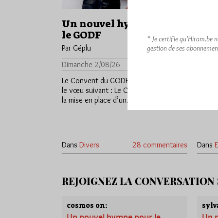
Un nouvel hymne pour
Le c
le GODF
Par Gé
* Je certifie qu’Hiram.be 
Par Géplu
gestion de ses abonnemen
Diman
Dimanche 2/08/26
Lu 1147 fois
Un jou
décidè
Le Convent du GODF 2025 avait émis
leur r
le vœu suivant : Le Convent décide de
la mise en place d’un…
Dans
Divers
28 commentaires
Dans
E
REJOIGNEZ LA CONVERSATION
cosmos on:
sylv
Un nouvel hymne pour le
Un 