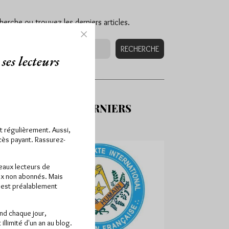
herche ou trouvez les derniers articles.
ses lecteurs
DÉCOUVREZ NOS DERNIERS
ît régulièrement. Aussi,
ccès payant. Rassurez-
veaux lecteurs de
x non abonnés. Mais
e est préalablement
end chaque jour,
llimité d'un an au blog.