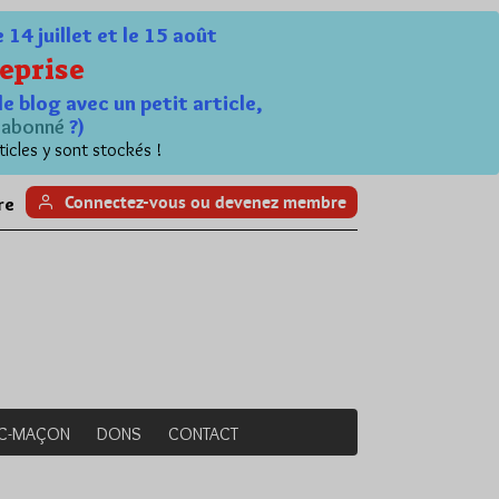
4 juillet et le 15 août
eprise
le blog avec un petit article,
n
abonné
?)
ticles y sont stockés !
Connectez-vous ou devenez membre
re
NC-MAÇON
DONS
CONTACT