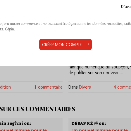
D’ava
oncile des oiseaux
Analyse de la
cyberattaque du DH
plu
ne fera aucun commerce et ne transmettra à personne les données recueillies, collec
Jiri Pragman
ts.
Géplu.
che 2/08/26
Lu 127 fois
Par Géplu
r, les oiseaux du monde entier
CRÉER MON COMPTE
Dimanche 2/08/26
Lu 2
rent de partir à la recherche de
oi. Sous la conduite de…
Jiri Pragman, auteur (entre autres
récemment du livre Antimaçonnis
fabrique numérique du soupçon, 
de publier sur son nouveau…
dition
1 commentaire
Dans
Divers
4 commen
 SUR CES COMMENTAIRES
ain zeghni on:
DÉSAP RÊ 🤣 on:
nouvel hymne pour le
Un nouvel hymne pour le