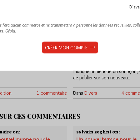
D’ava
oncile des oiseaux
Analyse de la
cyberattaque du DH
plu
ne fera aucun commerce et ne transmettra à personne les données recueillies, collec
Jiri Pragman
ts.
Géplu.
che 2/08/26
Lu 109 fois
Par Géplu
r, les oiseaux du monde entier
CRÉER MON COMPTE
Dimanche 2/08/26
Lu 1
rent de partir à la recherche de
oi. Sous la conduite de…
Jiri Pragman, auteur (entre autres
récemment du livre Antimaçonnis
fabrique numérique du soupçon, 
de publier sur son nouveau…
dition
1 commentaire
Dans
Divers
4 commen
 SUR CES COMMENTAIRES
aire on:
sylvain zeghni on:
nouvel hymne pour le
Un nouvel hymne pour le