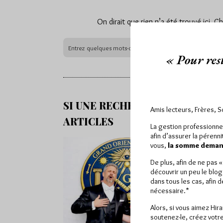
On dirait que rien n’a été trouvé ici. 
« Pour rest
SI UNE RECHERCHE NE VOUS F
Amis lecteurs, Frères, 
ARTICLES
La gestion professionne
afin d’assurer la pérenn
vous,
la somme demand
De plus, afin de ne pas 
découvrir un peu le blog
dans tous les cas, afin 
nécessaire.*
Alors, si vous aimez Hir
soutenez-le, créez votre