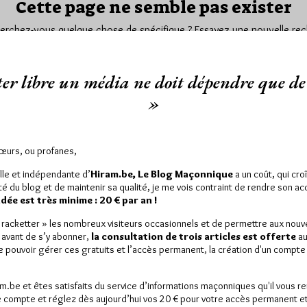
Cette page ne semble pas exister
Cherchez-vous quelque chose de spécifique ? Essayez une nouvelle rec
er libre un média ne doit dépendre que de 
»
OURNIT PAS LES BONNES INFORMATIONS, 
Sœurs, ou profanes,
lle et indépendante d’
Hiram.be, Le Blog Maçonnique
a un coût, qui cro
ité du blog et de maintenir sa qualité, je me vois contraint de rendre son a
ée est très minime : 20 € par an !
« racketter » les nombreux visiteurs occasionnels et de permettre aux nou
 avant de s’y abonner,
la consultation de trois articles est offerte
au
de pouvoir gérer ces gratuits et l’accès permanent, la création d'un compt
am.be et êtes satisfaits du service d’informations maçonniques qu'il vous r
 compte et réglez dès aujourd’hui vos 20 € pour votre accès permanent et i