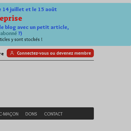
4 juillet et le 15 août
eprise
le blog avec un petit article,
n
abonné
?)
ticles y sont stockés !
Connectez-vous ou devenez membre
re
NC-MAÇON
DONS
CONTACT