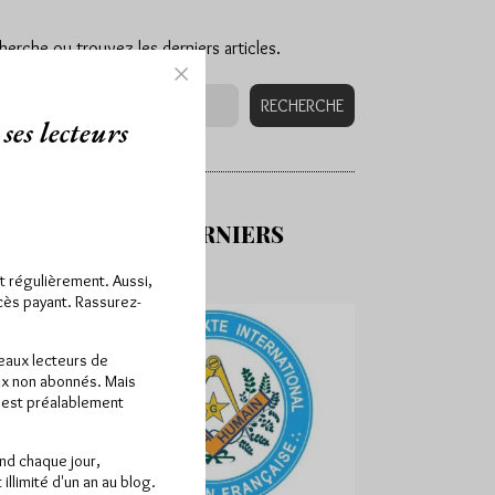
herche ou trouvez les derniers articles.
ses lecteurs
DÉCOUVREZ NOS DERNIERS
ît régulièrement. Aussi,
ccès payant. Rassurez-
veaux lecteurs de
x non abonnés. Mais
e est préalablement
end chaque jour,
llimité d'un an au blog.