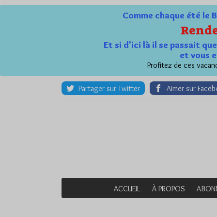
Comme chaque été le Bl
Rende
Et si d'ici là il se passait 
et vous e
Profitez de ces vacanc
Partager sur Twitter
Aimer sur Face
ACCUEIL
À PROPOS
ABON