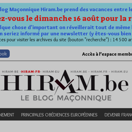
og Maçonnique Hiram.be prend des vacances entre le 1
z-vous le dimanche 16 août pour la r
quelque chose d'important on réveillerait tout de même 
n seriez informé par une newsletter (y êtes-vous bie
es pour visiter les archives du site (bouton "recherche") : 14 500 ar
book
Accès à l’espace memb
NEMENT
PRINCIPALES OBÉDIENCES EUROPÉENNES
DEVENIR FRA