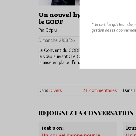
Un nouvel hymne pour
Le c
le GODF
Par Gé
* Je certifie qu’Hiram.be 
Par Géplu
gestion de ses abonnemen
Diman
Dimanche 2/08/26
Lu 915 fois
Un jou
décidè
Le Convent du GODF 2025 avait émis
leur r
le vœu suivant : Le Convent décide de
la mise en place d’un…
Dans
Divers
21 commentaires
Dans
E
REJOIGNEZ LA CONVERSATION
Joab’s on:
Brum
Un nouvel hymne pour le
Un 