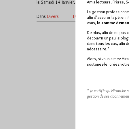
le Samedi 14 Janvier…
Amis lecteurs, Frères, 
La gestion professionne
Dans
Divers
10 commentaires
afin d’assurer la pérenn
vous,
la somme demand
De plus, afin de ne pas 
découvrir un peu le blog
dans tous les cas, afin 
nécessaire.*
Alors, si vous aimez Hir
soutenez-le, créez votre
* Je certifie qu’Hiram.be 
gestion de ses abonnemen