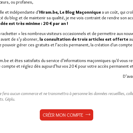
Sœurs, ou profanes,
lle et indépendante d’
Hiram.be, Le Blog Maçonnique
a un coût, qui cro
ité du blog et de maintenir sa qualité, je me vois contraint de rendre son a
ée est très minime : 20 € par an !
« racketter » les nombreux visiteurs occasionnels et de permettre aux nou
 avant de s’y abonner,
la consultation de trois articles est offerte
au
de pouvoir gérer ces gratuits et l’accès permanent, la création d'un compt
am.be et êtes satisfaits du service d’informations maçonniques qu'il vous r
 compte et réglez dès aujourd’hui vos 20 € pour votre accès permanent et i
D’ava
ne fera aucun commerce et ne transmettra à personne les données recueillies, collec
ts.
Géplu.
CRÉER MON COMPTE