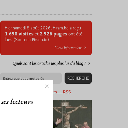
Hier samedi 8 août 2026, Hiram.be a reçu
1 698 visites
2 926 pages
et
ont été
lues (Source : Pirsch.io)
Plus d’informations
Quels sont les articles les plus lus du blog ?
Abonnement aux Newsletters - RSS
ses lecteurs