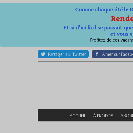
Comme chaque été le Bl
Rende
Et si d'ici là il se passait 
et vous e
Profitez de ces vacanc
Partager sur Twitter
Aimer sur Face
ACCUEIL
À PROPOS
ABON