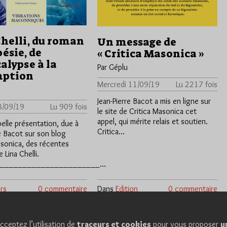
Chelli, du roman
Un message de
oésie, de
« Critica Masonica »
alypse à la
Par Géplu
mption
Mercredi 11/09/19
Lu 2217 fois
Jean-Pierre Bacot a mis en ligne sur
8/09/19
Lu 909 fois
le site de Critica Masonica cet
appel, qui mérite relais et soutien.
belle présentation, due à
Critica…
re Bacot sur son blog
asonica, des récentes
Lina Chelli.
______________________…
rs
0 commentaire
Dans
Edition
0 commentaire
2
3
4
5
»
»»
…
1
cceptez l’utilisation de
traceurs et cookies
pour vous proposer
u