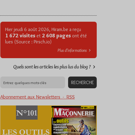
Hier jeudi 6 août 2026, Hiram.be a reçu
1 672 visites
2 608 pages
et
ont été
lues (Source : Pirsch.io)
Plus d’informations
Quels sont les articles les plus lus du blog ?
Abonnement aux Newsletters - RSS