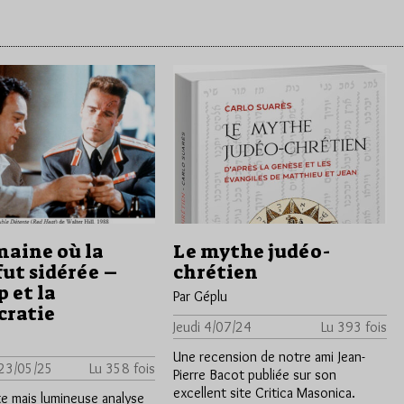
maine où la
Le mythe judéo-
fut sidérée –
chrétien
 et la
Par Géplu
ratie
Jeudi 4/07/24
Lu 393 fois
Une recension de notre ami Jean-
 23/05/25
Lu 358 fois
Pierre Bacot publiée sur son
excellent site Critica Masonica.
e mais lumineuse analyse