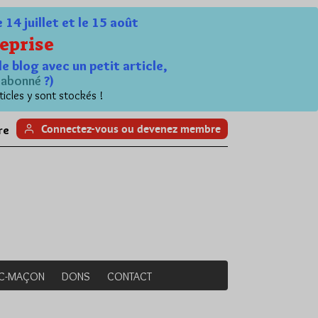
4 juillet et le 15 août
eprise
le blog avec un petit article,
n
abonné
?)
ticles y sont stockés !
Connectez-vous ou devenez membre
re
NC-MAÇON
DONS
CONTACT