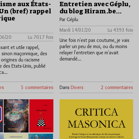
cisme aux États-
Entretien avec Géplu,
Un (bref) rappel
du blog Hiram.be…
rique
Par Géplu
Mardi 14/01/20
Lu 4393 fois
/06/20
Lu 7017 fois
Une fois n'est pas coutume, je vais
parler un peu de moi, ou du moins
sant et utile rappel,
relayer l'entretien que m'avait
e sinon maçonnique, des
demandé…
 origines du racisme
 des Etats-Unis, publié
ica…
rs
5 commentaires
Dans
Divers
2 commentaires