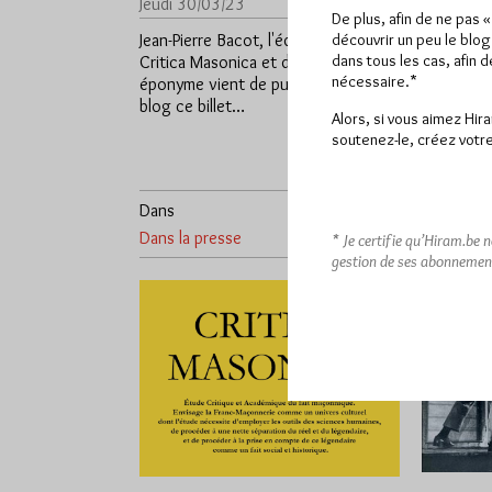
Jeudi 30/03/23
Lu 1180 fois
Vendredi 
De plus, afin de ne pas 
Jean-Pierre Bacot, l'éditeur du blog
Une intér
découvrir un peu le blog
dans tous les cas, afin 
Critica Masonica et de la revue
dernier n
nécessaire.*
éponyme vient de publier sur son
"Tribune d
blog ce billet…
Bacot sur
Alors, si vous aimez Hir
…
soutenez-le, créez votre
Dans
10
Dans la presse
commentaires
Dans
Cont
* Je certifie qu’Hiram.be 
gestion de ses abonnemen