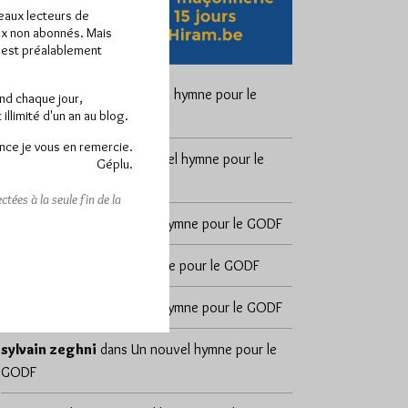
veaux lecteurs de
x non abonnés. Mais
e est préalablement
Pierre Noël
dans
Un nouvel hymne pour le
end chaque jour,
llimité d'un an au blog.
GODF
nce je vous en remercie.
Yvan d'Alpha
dans
Un nouvel hymne pour le
Géplu.
GODF
tées à la seule fin de la
Brumaire
dans
Un nouvel hymne pour le GODF
Joab’s
dans
Un nouvel hymne pour le GODF
Brumaire
dans
Un nouvel hymne pour le GODF
sylvain zeghni
dans
Un nouvel hymne pour le
GODF