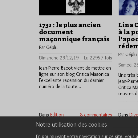
1732 : le plus ancien
Lina 
document
à la p
maçonnique français
l’apoc
réde
Par Géplu
Par Géplu
Dimanche 29/12/19
Lu 22957 fois
Samedi 2
Jean-Pierre Bacot vient de mettre en
ligne sur son blog Critica Masonica
Une très 
l'excellente recension du dernier
Jean-Pier
numéro de la toute…
Critica M
œuvres de 
_______
Dans
Edition
8 commentaires
Dans
Dive
Notre utilisation des cookies
Page 1/6
En poursuivant votre navigation sur ce site, vous a