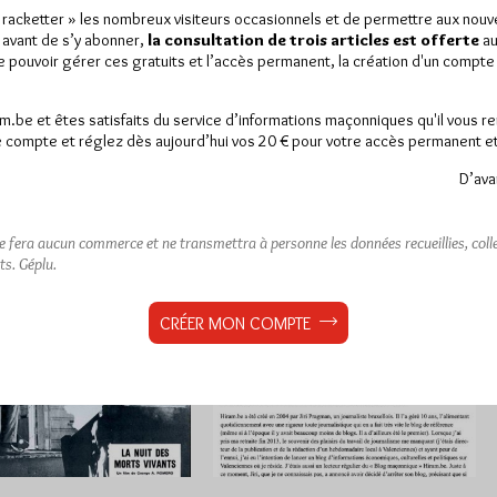
7/10/22
Lu 355 fois
Par Géplu
« racketter » les nombreux visiteurs occasionnels et de permettre aux nou
essante présentation du
 avant de s’y abonner,
la consultation de trois articles est offerte
au
Dimanche 14/11/21
Lu 5502 fois
de pouvoir gérer ces gratuits et l’accès permanent, la création d'un compt
uméro de la vénérable
es Athées" par Jean-Pierre
Une intéressante analyse du Dossier
 son site Critica Masonica.
Zemmour de la Fondation Jean
am.be et êtes satisfaits du service d’informations maçonniques qu'il vous r
Jaurès, publiée par nos amis du blog
 compte et réglez dès aujourd’hui vos 20 € pour votre accès permanent et i
Critica Masonica (et…
D’ava
Dans
61
ributions
0 commentaire
Dans la presse
commentaires
ne fera aucun commerce et ne transmettra à personne les données recueillies, collec
ts.
Géplu.
CRÉER MON COMPTE