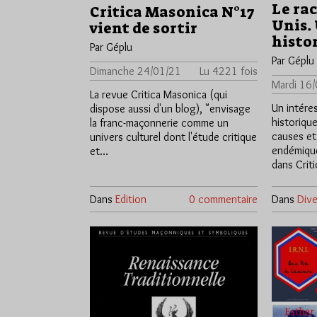
Le ra
Critica Masonica N°17
Unis. 
vient de sortir
histo
Par Géplu
Par Géplu
Dimanche 24/01/21
Lu 4221 fois
Mardi 16
La revue Critica Masonica (qui
Un intéres
dispose aussi d'un blog), "envisage
historiqu
la franc-maçonnerie comme un
causes et
univers culturel dont l'étude critique
endémique
et…
dans Crit
Dans
Edition
0 commentaire
Dans
Dive