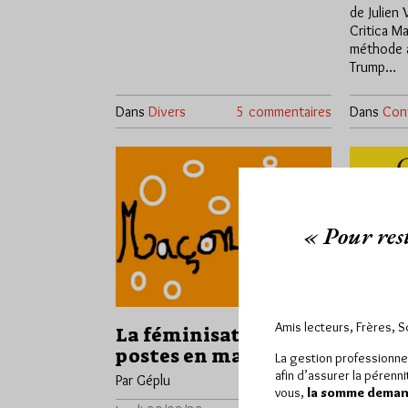
de Julien 
Critica Ma
méthode a
Trump…
Dans
Divers
5 commentaires
Dans
Cont
« Pour rest
Amis lecteurs, Frères, 
La féminisation des
La Tr
postes en maçonnerie
Athé
La gestion professionne
afin d’assurer la pérenn
Par Géplu
Par Géplu
vous,
la somme demand