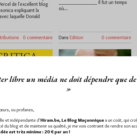
______________ Il fut un temps
Vercel de l'excellent blog
où…
sonica expliquant la
vec laquelle Donald
ributions
0 commentaire
Dans
Edition
0 commentaire
er libre un média ne doit dépendre que de 
»
Sœurs, ou profanes,
ibune des
Zemmour : Trump
es…
pour la forme et Le
lle et indépendante d’
Hiram.be, Le Blog Maçonnique
a un coût, qui cro
Pen pour le fond et
ité du blog et de maintenir sa qualité, je me vois contraint de rendre son a
ée est très minime : 20 € par an !
vice-versa ?