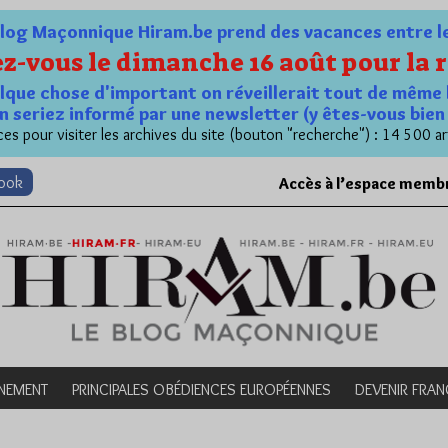
og Maçonnique Hiram.be prend des vacances entre le 1
z-vous le dimanche 16 août pour la r
quelque chose d'important on réveillerait tout de même 
n seriez informé par une newsletter (y êtes-vous bie
es pour visiter les archives du site (bouton "recherche") : 14 500 ar
book
Accès à l’espace memb
NEMENT
PRINCIPALES OBÉDIENCES EUROPÉENNES
DEVENIR FRA