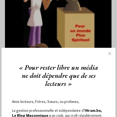
« Pour rester libre un média
L’humour maçonnique une thérapie?
ne doit dépendre que de ses
Par Jiri Pragman
lecteurs »
Lundi 5/11/12
Lu 913 fois
Il n'existe pas de marché de la Planche (ou, plutôt, du Morceau
d'Architecture) maçonnique. Selon les Loges, le Vénérable
Maître…
Amis lecteurs, Frères, Sœurs, ou profanes,
La gestion professionnelle et indépendante d’
Hiram.be,
Dans
Humour
2 commentaires
Le Blog Maçonnique
a un coût, qui croît régulièrement.