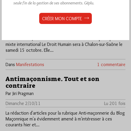
seule fin de la gestion de ses abonnements.
Géplu.
Pourquoi et comment être Franc-
Maçon (à Chalon) en 2011?
CRÉER MON COMPTE
Par Jiri Pragman
Mardi 4/10/11
Lu 196 fois
Yvette Ramon, Grand Commandeur de l'Ordre Maçonnique
mixte international Le Droit Humain sera à Chalon-sur-Saône le
samedi 15 octobre. Elle…
Dans
Manifestations
1 commentaire
Antimaçonnisme. Tout et son
contraire
Par Jiri Pragman
Dimanche 2/10/11
Lu 201 fois
La rédaction d'articles pour la rubrique Anti-maçonnerie du Blog
Maçonnique m'a évidemment amené à m'intéresser à ces
courants hier et…