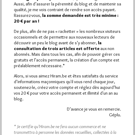
Aussi, afin d’assurer la pérennité du blog et de maintenir sa
qualité, je me vois contraint de rendre son accès payant.
Je planche… 2 fois
Rassurez-vous,
la somme demandée est très minime :
Par Jiri Pragman
20 € par an !
Lundi 14/11/11
Lu 66 fois
De plus, afin de ne pas « racketter » les nombreux visiteurs
occasionnels et de permettre aux nouveaux lecteurs de
Ce mardi 15 novembre 2011 sera à marquer d'une "pierre
découvrir un peu le blog avant de s’y abonner,
la
blanche" (jeu de mots facile) car je plancherai à 19h45…
consultation de trois articles est offerte
aux non
abonnés. Mais dans tous les cas, afin de pouvoir gérer ces
gratuits et l’accès permanent, la création d'un compte est
Dans
Non classé
3 commentaires
préalablement nécessaire.*
L’Art de la Planche à Paris
Alors, si vous aimez Hiram.be et êtes satisfaits du service
d’informations maçonniques qu'il vous rend chaque jour,
Par Jiri Pragman
soutenez-le, créez votre compte et réglez dès aujourd’hui
vos 20 € pour votre accès permanent et illimité d'un an au
Lundi 17/10/11
Lu 208 fois
blog.
Comme Laurel et Hardy, Abbott et Costello, Bud Spencer et
D’avance je vous en remercie.
Terence Hill, c'est à deux que se déplacent Jacques Fontaine…
Géplu.
Dans
Divers
0 commentaire
* Je certifie qu’Hiram.be ne fera aucun commerce et ne
transmettra à personne les données recueillies, collectées à la