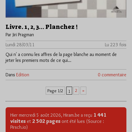
Livre. 1, 2, 3… Planchez !
Par Jiri Pragman
Lundi 28/03/11
Lu 223 fois
Qui n' a connu les affres de la page blanche au moment de
jeter les premiers mots de ce qui…
Dans
Edition
0 commentaire
2
»
Page 1/2
1
1 441
Hier mercredi 5 août 2026, Hiram.be a reçu
visites
2 502 pages
et
ont été lues (Source :
Pirsch.io)