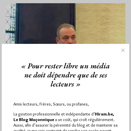
« Pour rester libre un média
ne doit dépendre que de ses
lecteurs »
Thierry Zaveroni nouveau Grand
Amis lecteurs, Frères, Sœurs, ou profanes,
Maître de la GLDF
La gestion professionnelle et indépendante d’
Hiram.be,
Par Géplu
Accès libre
Le Blog Maçonnique
a un coût, qui croît régulièrement.
Aussi, afin d’assurer la pérennité du blog et de maintenir sa
Samedi 18/06/22
Lu 3982 fois
qualité, je me vois contraint de rendre son accès payant.