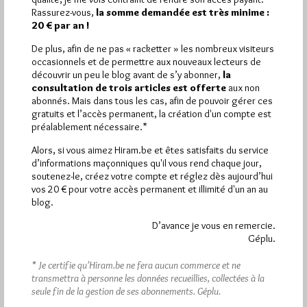
Communiqué de la Grande Loge de France Samedi 18 juin
Rassurez-vous,
la somme demandée est très minime :
2022, lors de son Assemblée Générale annuelle, les Députés
20 € par an !
de…
De plus, afin de ne pas « racketter » les nombreux visiteurs
occasionnels et de permettre aux nouveaux lecteurs de
Dans
Divers
7 commentaires
découvrir un peu le blog avant de s’y abonner,
la
consultation de trois articles est offerte
aux non
abonnés. Mais dans tous les cas, afin de pouvoir gérer ces
gratuits et l’accès permanent, la création d'un compte est
préalablement nécessaire.*
Alors, si vous aimez Hiram.be et êtes satisfaits du service
d’informations maçonniques qu'il vous rend chaque jour,
soutenez-le, créez votre compte et réglez dès aujourd’hui
vos 20 € pour votre accès permanent et illimité d'un an au
blog.
D’avance je vous en remercie.
Géplu.
* Je certifie qu’Hiram.be ne fera aucun commerce et ne
transmettra à personne les données recueillies, collectées à la
seule fin de la gestion de ses abonnements.
Géplu.