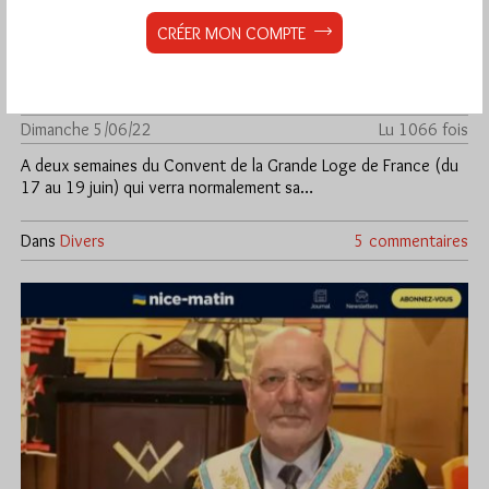
CRÉER MON COMPTE
Interview de fin de mandat de Pierre-
Marie Adam, Grand-Maître de la GLDF
Par Géplu
Dimanche 5/06/22
Lu 1066 fois
A deux semaines du Convent de la Grande Loge de France (du
17 au 19 juin) qui verra normalement sa…
Dans
Divers
5 commentaires