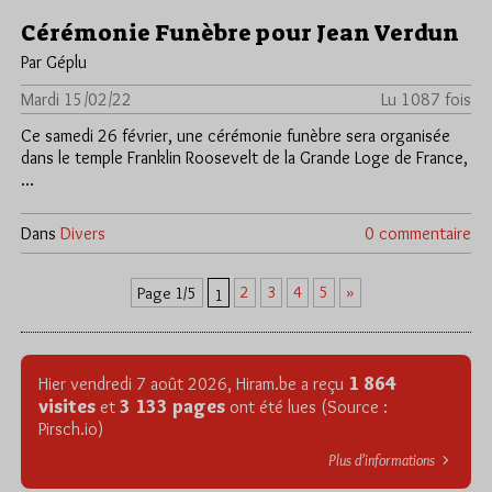
Cérémonie Funèbre pour Jean Verdun
Par Géplu
Mardi 15/02/22
Lu 1087 fois
Ce samedi 26 février, une cérémonie funèbre sera organisée
dans le temple Franklin Roosevelt de la Grande Loge de France,
…
Dans
Divers
0 commentaire
2
3
4
5
»
Page 1/5
1
1 864
Hier vendredi 7 août 2026, Hiram.be a reçu
visites
3 133 pages
et
ont été lues (Source :
Pirsch.io)
Plus d’informations