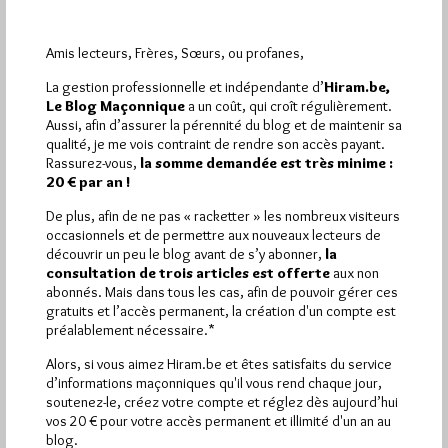
Amis lecteurs, Frères, Sœurs, ou profanes,
La gestion professionnelle et indépendante d’
Hiram.be,
Le Blog Maçonnique
a un coût, qui croît régulièrement.
Un nouveau président à l’Alliance
Aussi, afin d’assurer la pérennité du blog et de maintenir sa
Maçonnique Européenne
qualité, je me vois contraint de rendre son accès payant.
Par Géplu
Rassurez-vous,
la somme demandée est très minime :
20 € par an !
Dimanche 9/08/26
Lu 3 fois
De plus, afin de ne pas « racketter » les nombreux visiteurs
Le jeudi 4 juin dernier nous avons publié un article titré Pas de
occasionnels et de permettre aux nouveaux lecteurs de
quorum à l'AG de l'Alliance Maçonnique Européenne.…
découvrir un peu le blog avant de s’y abonner,
la
consultation de trois articles est offerte
aux non
abonnés. Mais dans tous les cas, afin de pouvoir gérer ces
Dans
Divers
0 commentaire
gratuits et l’accès permanent, la création d'un compte est
préalablement nécessaire.*
Alors, si vous aimez Hiram.be et êtes satisfaits du service
d’informations maçonniques qu'il vous rend chaque jour,
soutenez-le, créez votre compte et réglez dès aujourd’hui
vos 20 € pour votre accès permanent et illimité d'un an au
blog.