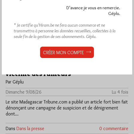
D’avance je vous en remercie.
Géplu.
* Je certifie qu’Hiram.be ne fera aucun commerce et ne
transmettra à personne les données recueillies, collectées à la
seule fin de la gestion de ses abonnements.
Géplu.
CRÉER MON COMPTE
à Madagascar, la franc-maçonnerie
victime des rumeurs
Par Géplu
Dimanche 9/08/26
Lu 4 fois
Le site Madagascar Tribune.com a publié un article fort bien fait
dénonçant une campagne de suspicion et de dénigrement
dont…
Dans
Dans la presse
0 commentaire