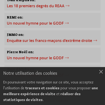
Yvan d'Alpha on:
Les 18 premiers degrés du REAA
REMI on:
Un nouvel hymne pour le GODF
JMMO on:
Enquête sur les francs-maçons d’extrême droite
Pierre Noël on:
Un nouvel hymne pour le GODF
Yvan d'Alpha on:
Notre utilisation des cookies
Un nouvel hymne pour le GODF
En poursuivant votre navigation sur ce site, vous acceptez
l’utilisation de
traceurs et cookies
pour vous proposer
une
meilleure expérience de visite
et
réaliser des
Cookies
Politique de confidentialité
statistiques de visites
.
Consentement explicite