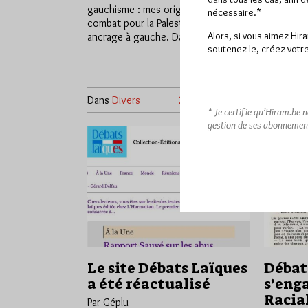
gauchisme : mes origines, mon
publiée p
nécessaire.*
combat pour la Palestine, mon
ses publi
Alors, si vous aimez Hir
ancrage à gauche. Dans…
: Un lotis
soutenez-le, créez votre
Bouchard
Dans
Divers
2 commentaires
Dans
Dive
* Je certifie qu’Hiram.be 
gestion de ses abonnemen
Le site Débats Laïques
Débat
a été réactualisé
s’enga
Racia
Par Géplu