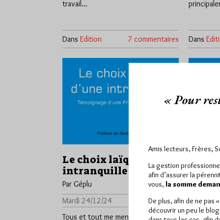
travail…
principal
Dans
Edition
7 commentaires
Dans
Edit
« Pour rest
Amis lecteurs, Frères, 
Le choix laïque d’une
Un 20e
La gestion professionne
intranquille
« Déba
afin d’assurer la pérenn
Par Géplu
Par Géplu
vous,
la somme demand
Mardi 24/12/24
Lu 1407 fois
Jeudi 5/0
De plus, afin de ne pas 
découvrir un peu le blog
Tous et tout me menaient à l’islamo-
La collec
dans tous les cas, afin 