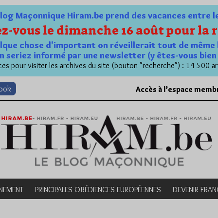
og Maçonnique Hiram.be prend des vacances entre le 1
z-vous le dimanche 16 août pour la r
quelque chose d'important on réveillerait tout de même 
n seriez informé par une newsletter (y êtes-vous bie
es pour visiter les archives du site (bouton "recherche") : 14 500 ar
book
Accès à l’espace memb
NEMENT
PRINCIPALES OBÉDIENCES EUROPÉENNES
DEVENIR FRA