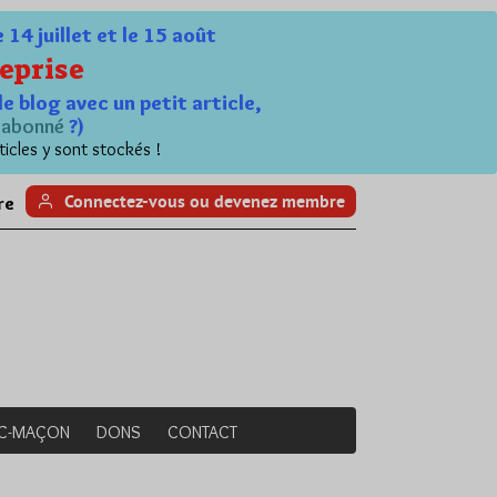
4 juillet et le 15 août
eprise
le blog avec un petit article,
n
abonné
?)
ticles y sont stockés !
Connectez-vous ou devenez membre
re
NC-MAÇON
DONS
CONTACT