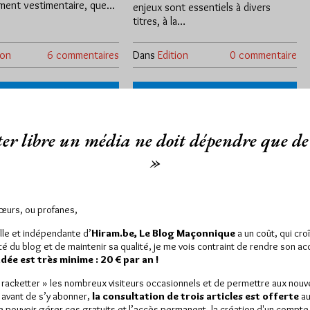
ement vestimentaire, que…
enjeux sont essentiels à divers
titres, à la…
ion
6 commentaires
Dans
Edition
0 commentaire
er libre un média ne doit dépendre que de 
»
Sœurs, ou profanes,
 titre chez
L’émancipation : vers
lle et indépendante d’
Hiram.be, Le Blog Maçonnique
a un coût, qui cro
ts Laïques »
un bonheur à hauteur
ité du blog et de maintenir sa qualité, je me vois contraint de rendre son a
d’homme
ée est très minime : 20 € par an !
Par Géplu
9/24
Lu 1429 fois
« racketter » les nombreux visiteurs occasionnels et de permettre aux nou
 avant de s’y abonner,
la consultation de trois articles est offerte
au
Mardi 17/05/22
Lu 340 fois
tion Débats Laïques,
de pouvoir gérer ces gratuits et l’accès permanent, la création d'un compt