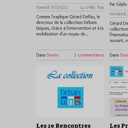
Par Géplu
Samedi 30/10/21
Lu 1485 fois
Vendredi
Comme l'explique Gérard Delfau, le
directeur de la collection Débats
Gérard Del
laïques, Grâce à l'intervention et à la
collectio
mobilisation d'un noyau de…
l'Harmatt
suivant, 
Dans
Divers
5 commentaires
Dans
Dive
Les 2e Rencontres
Les P