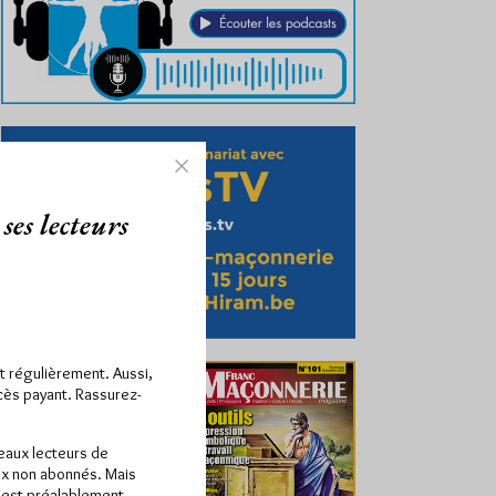
ses lecteurs
ît régulièrement. Aussi,
ccès payant. Rassurez-
veaux lecteurs de
x non abonnés. Mais
e est préalablement