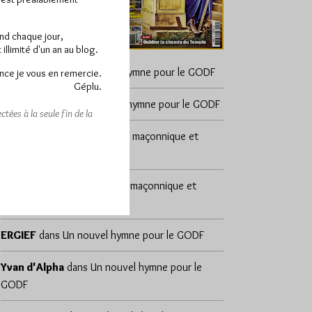
end chaque jour,
llimité d'un an au blog.
marcorel
dans
Un nouvel hymne pour le GODF
nce je vous en remercie.
Géplu.
lazare-lag
dans
Un nouvel hymne pour le GODF
tées à la seule fin de la
Yvan d'Alpha
dans
Initiation maçonnique et
Ordres de Société
DÉSAP RÊ 🤣
dans
Initiation maçonnique et
Ordres de Société
ERGIEF
dans
Un nouvel hymne pour le GODF
Yvan d'Alpha
dans
Un nouvel hymne pour le
GODF