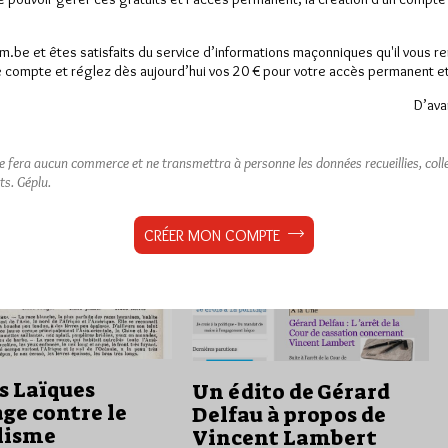
ar L'Harmattan, continue
D'un philosophe présocratique à
cations avec son 20e titre
une martyre de la Révolution
am.be et êtes satisfaits du service d’informations maçonniques qu'il vous r
sement "chrétien" à l’Île-
française, ce livre présente vingt-
 compte et réglez dès aujourd’hui vos 20 € pour votre accès permanent et i
.…
cinq siècles de la longue marche
de…
D’ava
rs
0 commentaire
Dans
Edition
0 commentaire
ne fera aucun commerce et ne transmettra à personne les données recueillies, collec
ts.
Géplu.
CRÉER MON COMPTE
s Laïques
Un édito de Gérard
ge contre le
Delfau à propos de
lisme
Vincent Lambert