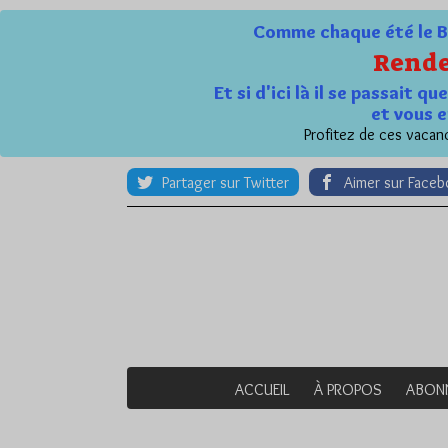
Comme chaque été le Bl
Rende
Et si d'ici là il se passait 
et vous e
Profitez de ces vacanc
Partager sur Twitter
Aimer sur Face
ACCUEIL
À PROPOS
ABON