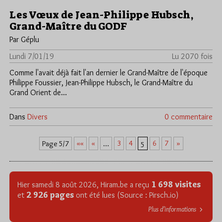
Les Vœux de Jean-Philippe Hubsch,
Grand-Maître du GODF
Par Géplu
Lundi 7/01/19
Lu 2070 fois
Comme l'avait déjà fait l'an dernier le Grand-Maître de l'époque
Philippe Foussier, Jean-Philippe Hubsch, le Grand-Maître du
Grand Orient de…
Dans
Divers
0 commentaire
««
«
3
4
6
7
»
Page 5/7
…
5
1 698 visites
Hier samedi 8 août 2026, Hiram.be a reçu
2 926 pages
et
ont été lues (Source : Pirsch.io)
Plus d’informations