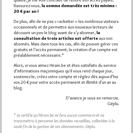
qualité, je me vois contraint de rendre son accès payant.
Dimanche 3/03/19
Lu 786 fois
Rassurez-vous,
la somme demandée est très minime :
20 € par an !
A l'invitation des Loges du Grand Orient de France de Metz et
de la Région Champagne Ardennes, Alsace Lorraine et…
De plus, afin de ne pas « racketter » les nombreux visiteurs
occasionnels et de permettre aux nouveaux lecteurs de
découvrir un peu le blog avant de s’y abonner,
la
Dans
Divers
0 commentaire
consultation de trois articles est offerte
aux non
abonnés. Mais dans tous les cas, afin de pouvoir gérer ces
gratuits et l’accès permanent, la création d'un compte est
préalablement nécessaire.*
Alors, si vous aimez Hiram.be et êtes satisfaits du service
d’informations maçonniques qu'il vous rend chaque jour,
soutenez-le, créez votre compte et réglez dès aujourd’hui
vos 20 € pour votre accès permanent et illimité d'un an au
blog.
D’avance je vous en remercie.
Géplu.
* Je certifie qu’Hiram.be ne fera aucun commerce et ne
transmettra à personne les données recueillies, collectées à la
seule fin de la gestion de ses abonnements.
Géplu.