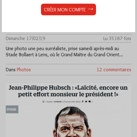
CRÉER MON COMPTE
La photo maçonnique du dimanche 17
février 2019
Par Géplu
Dimanche 17/02/19
Lu 35187 fois
Une photo une peu surréaliste, prise samedi après-midi au
Stade Bollaert à Lens, où le Grand Maître du Grand Orient…
Dans
Photos
12 commentaires