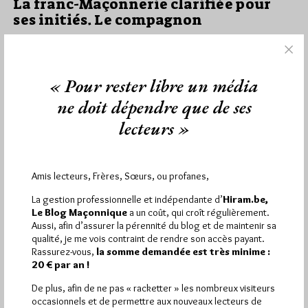
La franc-Maçonnerie clarifiée pour
ses initiés. Le compagnon
Par Jiri Pragman
Mardi 11/09/12
Lu 1873 fois
« Pour rester libre un média
Le temps passe et le Blog Maçonnique n'avait pas encore livré
son sentiment à la lecture de La franc-Maçonnerie clarifiée…
ne doit dépendre que de ses
lecteurs »
Dans
Edition
2 commentaires
Amis lecteurs, Frères, Sœurs, ou profanes,
La gestion professionnelle et indépendante d’
Hiram.be,
Le Blog Maçonnique
a un coût, qui croît régulièrement.
Aussi, afin d’assurer la pérennité du blog et de maintenir sa
qualité, je me vois contraint de rendre son accès payant.
Rassurez-vous,
la somme demandée est très minime :
20 € par an !
De plus, afin de ne pas « racketter » les nombreux visiteurs
occasionnels et de permettre aux nouveaux lecteurs de