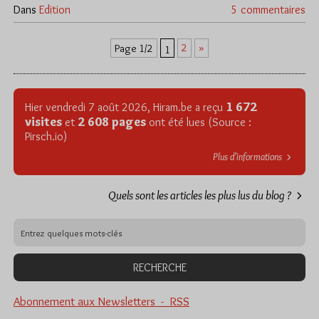
Dans
Edition
5 commentaires
2
»
Page 1/2
1
1 672
Hier vendredi 7 août 2026, Hiram.be a reçu
visites
2 608 pages
et
ont été lues (Source :
Pirsch.io)
Plus d’informations
Quels sont les articles les plus lus du blog ?
Abonnement aux Newsletters - RSS