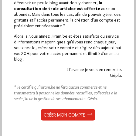
découvrir un peu le blog avant de s’y abonner,
la
consultation de trois articles est offerte
aux non
abonnés. Mais dans tous les cas, afin de pouvoir gérer ces
gratuits et l’accès permanent, la création d'un compte est
préalablement nécessaire.*
Alors, si vous aimez Hiram.be et êtes satisfaits du service
d’informations maçonniques qu'il vous rend chaque jour,
soutenez-le, créez votre compte et réglez dès aujourd’hui
vos 20 € pour votre accès permanent et illimité d'un an au
blog.
TBO. La spécificité de l’initiation
D’avance je vous en remercie.
Maçonnique
Géplu.
Par Jiri Pragman
* Je certifie qu’Hiram.be ne fera aucun commerce et ne
Dimanche 25/03/12
Lu 223 fois
transmettra à personne les données recueillies, collectées à la
seule fin de la gestion de ses abonnements.
Géplu.
STRASBOURG. La Grande Loge Mixte de Memphis-Misraïm
organise le samedi 14 avril 2012 à 18h30 une Tenue Blanche
Ouverte en…
CRÉER MON COMPTE
Dans
Manifestations
0 commentaire