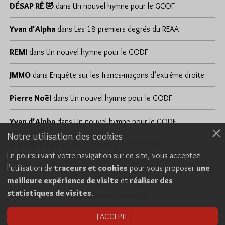
DÉSAP RÊ 🤣
dans
Un nouvel hymne pour le GODF
Yvan d'Alpha
dans
Les 18 premiers degrés du REAA
REMI
dans
Un nouvel hymne pour le GODF
JMMO
dans
Enquête sur les francs-maçons d’extrême droite
Pierre Noël
dans
Un nouvel hymne pour le GODF
Yvan d'Alpha
dans
Un nouvel hymne pour le GODF
Notre utilisation des cookies
Brumaire
dans
Un nouvel hymne pour le GODF
En poursuivant votre navigation sur ce site, vous acceptez
l’utilisation de
traceurs et cookies
pour vous proposer
une
meilleure expérience de visite
et
réaliser des
Cookies
Politique de confidentialité
statistiques de visites
.
Consentement explicite
Conditions générales d’utilisation
J'ACCEPTE